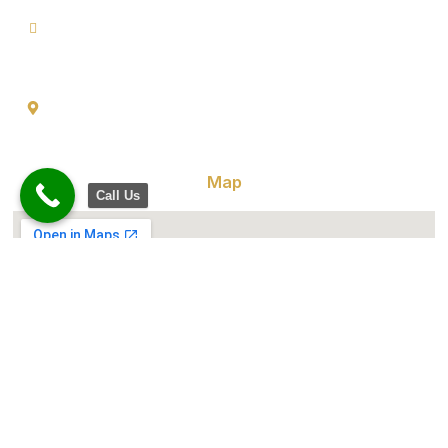
Info@goldencrowndentistry.com
Goldencrowndentistry@gmail.com
Golden Crown Dentistry, A-2/25, Ground Floor, Gate No. 1,
Prateek Apartment, Paschim Vihar, Delhi 110063
Map
Call Us