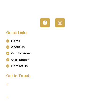
F
I
A
N
C
S
Quick Links
E
T
B
A
Home
O
G
About Us
O
R
K
A
Our Services
M
Sterilization
Contact Us
Get In Touch
8076949557
9953640491 (Emergency Contact)