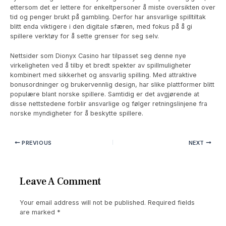
ettersom det er lettere for enkeltpersoner å miste oversikten over
tid og penger brukt på gambling. Derfor har ansvarlige spilltiltak
blitt enda viktigere i den digitale sfæren, med fokus på å gi
spillere verktøy for å sette grenser for seg selv.
Nettsider som Dionyx Casino har tilpasset seg denne nye
virkeligheten ved å tilby et bredt spekter av spillmuligheter
kombinert med sikkerhet og ansvarlig spilling. Med attraktive
bonusordninger og brukervennlig design, har slike plattformer blitt
populære blant norske spillere. Samtidig er det avgjørende at
disse nettstedene forblir ansvarlige og følger retningslinjene fra
norske myndigheter for å beskytte spillere.
PREVIOUS
NEXT
Leave A Comment
Your email address will not be published.
Required fields
are marked
*