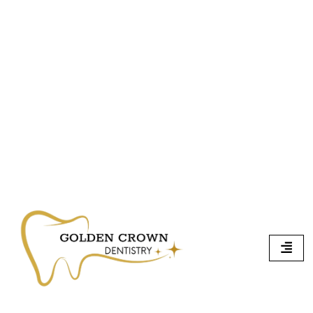
Skip
To
Content