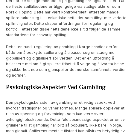
Det norske statlige monopolet på gambling har også resultert i at
de fleste spilltilbudene er tilgjengelige via statlige aktører som
Norsk Tipping. Dette har vært kontroversielt, ettersom mange
spillere søker seg til utenlandske nettsider som tilbyr mer varierte
spillmuligheter. Dette skaper utfordringer for regulering og
kontroll, ettersom disse nettsidene ikke alltid følger de samme
standardene for ansvarlig spilling.
Debatten rundt regulering av gambling i Norge handler derfor
både om å beskytte spillere og å tilpasse seg en stadig mer
globalisert og digitalisert spillverden. Det er en utfordring å
balansere mellom å gi spillere frihet til å velge og å ivareta helse
og sikkerhet, noe som gjenspeiler det norske samfunnets verdier
og normer.
Psykologiske Aspekter Ved Gambling
Den psykologiske siden av gambling er et viktig aspekt ved
hvordan tradisjoner og vaner formes. Mange spillere opplever et
rush av spenning og forventning, som kan være svært
avhengighetsskapende. Dette følelsesmessige aspektet er en av
grunnene til at gambling har blitt så populært, ikke bare i Norge,
men globalt. Spillerens mentale tilstand kan påvirkes betydelig av