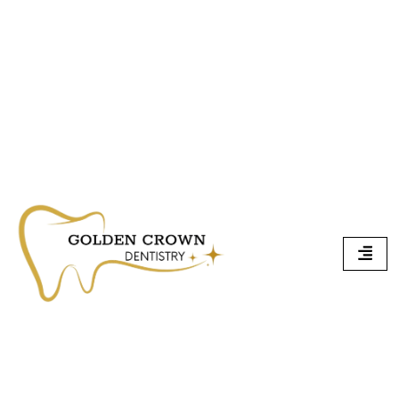
Skip
To
Content