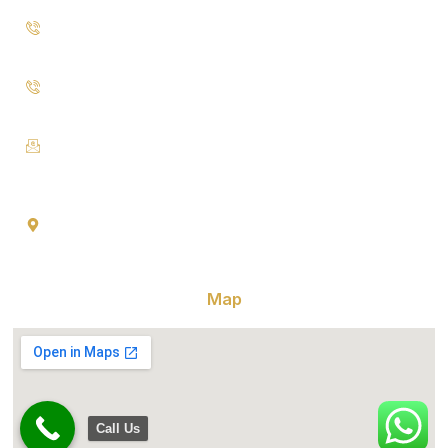
8076949557
9953640491 (Emergency Contact)
Info@goldencrowndentistry.com
Goldencrowndentistry@gmail.com
Golden Crown Dentistry, A-2/25, Ground Floor, Gate No. 1,
Prateek Apartment, Paschim Vihar, Delhi 110063
Map
Call Us