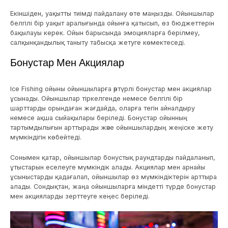
Екіншіден, уақытты тиімді пайдалану өте маңызды. Ойыншылар
белгілі бір уақыт аралығында ойынға қатысып, өз бюджеттерін
бақылауы керек. Ойын барысында эмоцияларға берілмеу,
салқынқандылық таныту табысқа жетуге көмектеседі.
Бонустар Мен Акциялар
Ice Fishing ойыны ойыншыларға әртүрлі бонустар мен акциялар
ұсынады. Ойыншылар тіркелгенде немесе белгілі бір
шарттарды орындаған жағдайда, оларға тегін айналдыру
немесе ақша сыйақылары беріледі. Бонустар ойынның
тартымдылығын арттырады және ойыншылардың жеңіске жету
мүмкіндігін көбейтеді.
Сонымен қатар, ойыншылар бонустық раундтарды пайдаланып,
ұтыстарын еселеуге мүмкіндік алады. Акциялар мен арнайы
ұсыныстарды қадағалап, ойыншылар өз мүмкіндіктерін арттыра
алады. Сондықтан, жаңа ойыншыларға міндетті түрде бонустар
мен акцияларды зерттеуге кеңес беріледі.