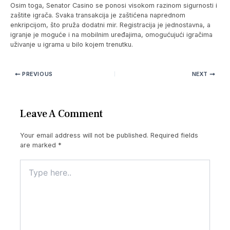
Osim toga, Senator Casino se ponosi visokom razinom sigurnosti i
zaštite igrača. Svaka transakcija je zaštićena naprednom
enkripcijom, što pruža dodatni mir. Registracija je jednostavna, a
igranje je moguće i na mobilnim uređajima, omogućujući igračima
uživanje u igrama u bilo kojem trenutku.
PREVIOUS
NEXT
Leave A Comment
Your email address will not be published.
Required fields
are marked
*
Type
here..