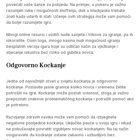
povećati vaše šanse za pobjedu. Na primjer, u pokeru je važno
razumjeti ruke i mogućnosti bluffanja, dok u blackjacku trebate
znati kada udariti ili stati. Učenje ovih strategija može vam pomoći
da bolje razumijete igru.
Mnogi online resursi i vodiči nude savjete i trikove za igranje, pa ih
iskoristite. Osim toga, mnogo kasina nudi mogućnost igranja
besplatnih verzija igara koje su odličan način za vježbanje i
stjecanje iskustva bez rizika od gubitka novca.
Odgovorno Kockanje
Jedna od najvažnijih stvari u svijetu kockanja je odgovorno
kockanje. Postavite jasne granice koliko novca i vremena želite
potrošiti na igre. Kockanje može postati ovisnost, stoga je važno
prepoznati znakove problematičnog kockanja i potražiti pomoć ako
je potrebno.
Razvijanje zdravih navika može vam pomoći da izbjegnete
negativne posljedice kockanja. Uključite pauze u svoju igru i nikad
ne pokušavajte povratiti izgubljeni novac kockanjem. Na taj način
osiguravate da kockanje ostane zabavno i uzbudljivo bez