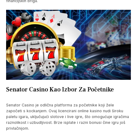
financijskih briga.
Senator Casino Kao Izbor Za Početnike
Senator Casino je odlična platforma za početnike koji žele
započeti s kockanjem. Ovaj licencirani online kasino nudi široku
paletu igara, uključujući slotove i live igre, što omogućuje igračima
raznolikost i uzbudljivost. Brze isplate i razni bonusi čine igru još
privlačnijom.