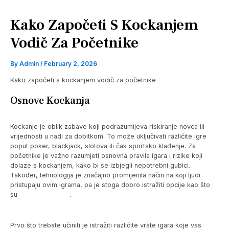
Kako Započeti S Kockanjem
Vodič Za Početnike
By
Admin
/
February 2, 2026
Kako započeti s kockanjem vodič za početnike
Osnove Kockanja
Kockanje je oblik zabave koji podrazumijeva riskiranje novca ili
vrijednosti u nadi za dobitkom. To može uključivati različite igre
poput poker, blackjack, slotova ili čak sportsko klađenje. Za
početnike je važno razumjeti osnovna pravila igara i rizike koji
dolaze s kockanjem, kako bi se izbjegli nepotrebni gubici.
Također, tehnologija je značajno promijenila način na koji ljudi
pristupaju ovim igrama, pa je stoga dobro istražiti opcije kao što
su
Senator Casino
.
Prvo što trebate učiniti je istražiti različite vrste igara koje vas