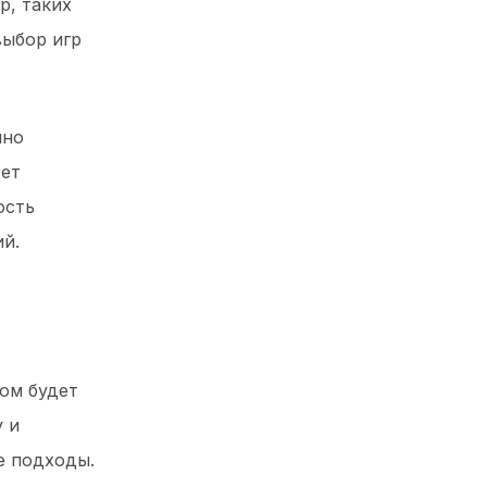
р, таких
выбор игр
ино
жет
ость
й.
ом будет
у и
е подходы.