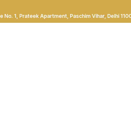
e No. 1, Prateek Apartment, Paschim Vihar, Delhi 110