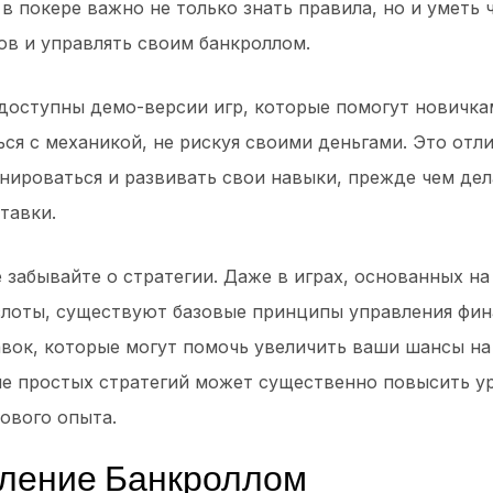
в покере важно не только знать правила, но и уметь 
в и управлять своим банкроллом.
 доступны демо-версии игр, которые помогут новичка
ся с механикой, не рискуя своими деньгами. Это отл
нироваться и развивать свои навыки, прежде чем дел
тавки.
 забывайте о стратегии. Даже в играх, основанных на
 слоты, существуют базовые принципы управления фин
вок, которые могут помочь увеличить ваши шансы на
е простых стратегий может существенно повысить у
ового опыта.
ление Банкроллом