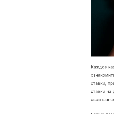
Каждое каз
ознакомить
ставки, пр
ставки на 
свои шансы