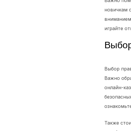
Важно помн
новичкам 
вниманием 
играйте от
Выбор
Выбор прав
Важно обр
онлайн-каз
безопасных
ознакомьте
Также стои