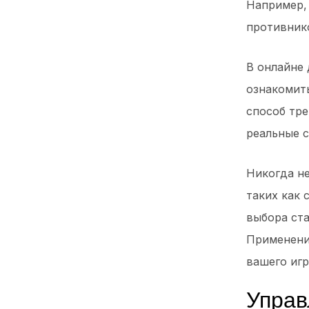
Например, 
противнико
В онлайне
ознакомить
способ тре
реальные с
Никогда не
таких как
выбора ста
Применени
вашего игр
Управ