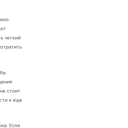
ино.
жет
ь четкий
потратить
обы
щения
 не стоит
сти к еще
ка. Если