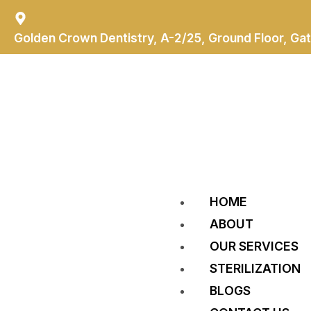
Skip
To
Content
Golden Crown Dentistry, A-2/25, Ground Floor, Gat
HOME
ABOUT
OUR SERVICES
STERILIZATION
BLOGS