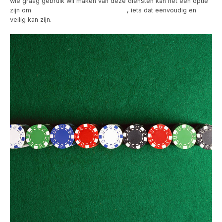
wie graag gebruik wil maken van deze diensten kan het een optie
zijn om
Flash Casino Online Inloggen
, iets dat eenvoudig en
veilig kan zijn.