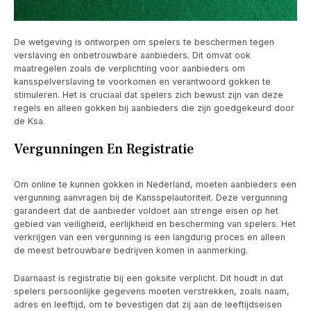
De wetgeving is ontworpen om spelers te beschermen tegen
verslaving en onbetrouwbare aanbieders. Dit omvat ook
maatregelen zoals de verplichting voor aanbieders om
kansspelverslaving te voorkomen en verantwoord gokken te
stimuleren. Het is cruciaal dat spelers zich bewust zijn van deze
regels en alleen gokken bij aanbieders die zijn goedgekeurd door
de Ksa.
Vergunningen En Registratie
Om online te kunnen gokken in Nederland, moeten aanbieders een
vergunning aanvragen bij de Kansspelautoriteit. Deze vergunning
garandeert dat de aanbieder voldoet aan strenge eisen op het
gebied van veiligheid, eerlijkheid en bescherming van spelers. Het
verkrijgen van een vergunning is een langdurig proces en alleen
de meest betrouwbare bedrijven komen in aanmerking.
Daarnaast is registratie bij een goksite verplicht. Dit houdt in dat
spelers persoonlijke gegevens moeten verstrekken, zoals naam,
adres en leeftijd, om te bevestigen dat zij aan de leeftijdseisen