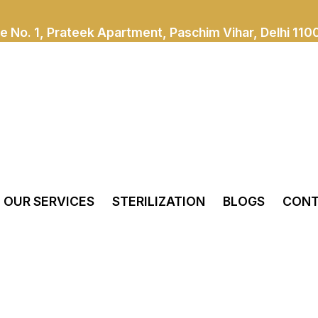
e No. 1, Prateek Apartment, Paschim Vihar, Delhi 110
OUR SERVICES
STERILIZATION
BLOGS
CONT