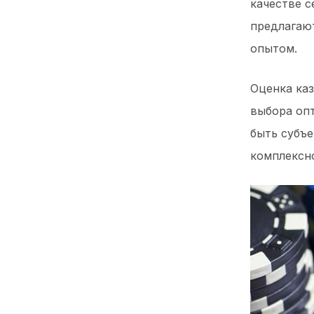
качестве с
предлагают
опытом.
Оценка каз
выбора опт
быть субъ
комплексн