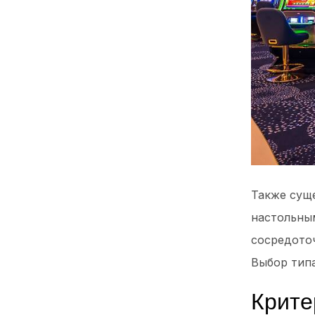
Также сущ
настольны
сосредоточ
Выбор типа
Крите