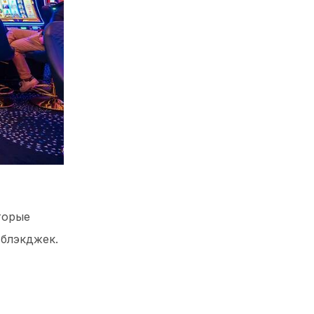
торые
 блэкджек.