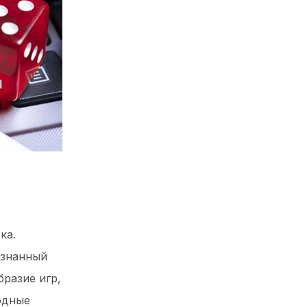
ка.
ознанный
разие игр,
одные