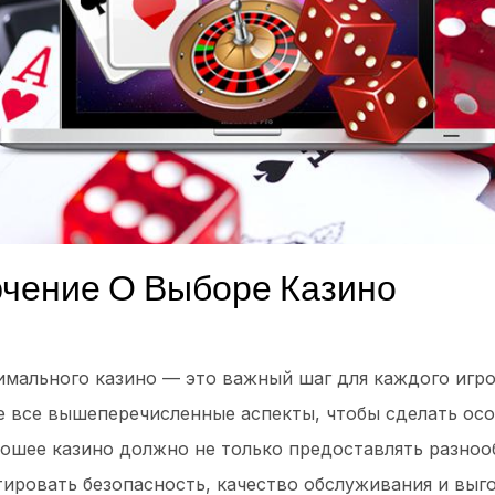
чение О Выборе Казино
мального казино — это важный шаг для каждого игро
е все вышеперечисленные аспекты, чтобы сделать ос
ошее казино должно не только предоставлять разнооб
тировать безопасность, качество обслуживания и выг