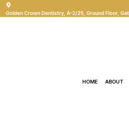
Skip
To
Content
Golden Crown Dentistry, A-2/25, Ground Floor, Gat
HOME
ABOUT