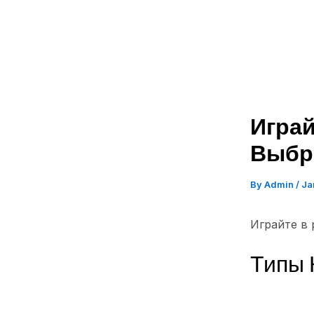
Играй
Выбр
By
Admin
/
Ja
Играйте в 
Типы 