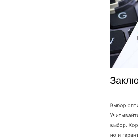
Заклю
Выбор опти
Учитывайт
выбор. Хор
но и гаран