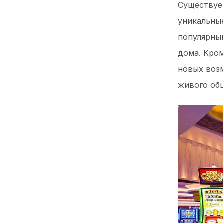
Существуе
уникальные
популярным
дома. Кро
новых воз
живого общ