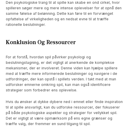
Den psykologiske trang til at spille kan skabe en ond cirkel, hvor
spilleren søger mere og mere intense oplevelser for at opnå den
samme følelse af belønning. Dette kan føre til en forvrænget
opfattelse af virkeligheden og en nedsat evne til at træffe
rationelle beslutninger.
Konklusion Og Ressourcer
For at forstå, hvordan spil påvirker psykologi og
beslutningstagning, er det vigtigt at anerkende de komplekse
mekanismer, der er involveret. Denne viden kan hjælpe spillere
med at træffe mere informerede beslutninger og navigere i de
udfordringer, der kan opstå i spillets verden. I takt med at man
udforsker emnerne omkring spil, kan man også identificere
strategier som forbedrer ens oplevelse.
Hvis du ønsker at dykke dybere ned i emnet eller finde inspiration
til at spille ansvarligt, kan du udforske ressourcer, der fokuserer
på både psykologiske aspekter og strategier for vellykket spil.
Det er vigtigt at være opmærksom på ens egne grænser og
træffe valg, der fremmer en sund tilgang til spil.