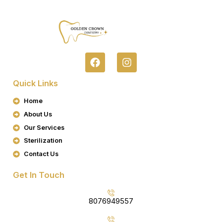
F
I
A
N
C
S
Quick Links
E
T
B
A
Home
O
G
About Us
O
R
K
A
Our Services
M
Sterilization
Contact Us
Get In Touch
8076949557