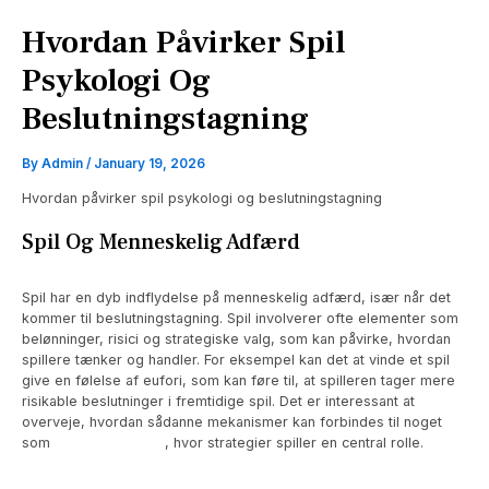
Hvordan Påvirker Spil
Psykologi Og
Beslutningstagning
By
Admin
/
January 19, 2026
Hvordan påvirker spil psykologi og beslutningstagning
Spil Og Menneskelig Adfærd
Spil har en dyb indflydelse på menneskelig adfærd, især når det
kommer til beslutningstagning. Spil involverer ofte elementer som
belønninger, risici og strategiske valg, som kan påvirke, hvordan
spillere tænker og handler. For eksempel kan det at vinde et spil
give en følelse af eufori, som kan føre til, at spilleren tager mere
risikable beslutninger i fremtidige spil. Det er interessant at
overveje, hvordan sådanne mekanismer kan forbindes til noget
som
Spil Uden Rofus
, hvor strategier spiller en central rolle.