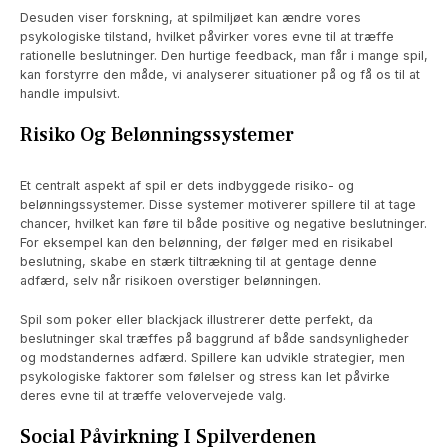
Desuden viser forskning, at spilmiljøet kan ændre vores
psykologiske tilstand, hvilket påvirker vores evne til at træffe
rationelle beslutninger. Den hurtige feedback, man får i mange spil,
kan forstyrre den måde, vi analyserer situationer på og få os til at
handle impulsivt.
Risiko Og Belønningssystemer
Et centralt aspekt af spil er dets indbyggede risiko- og
belønningssystemer. Disse systemer motiverer spillere til at tage
chancer, hvilket kan føre til både positive og negative beslutninger.
For eksempel kan den belønning, der følger med en risikabel
beslutning, skabe en stærk tiltrækning til at gentage denne
adfærd, selv når risikoen overstiger belønningen.
Spil som poker eller blackjack illustrerer dette perfekt, da
beslutninger skal træffes på baggrund af både sandsynligheder
og modstandernes adfærd. Spillere kan udvikle strategier, men
psykologiske faktorer som følelser og stress kan let påvirke
deres evne til at træffe velovervejede valg.
Social Påvirkning I Spilverdenen