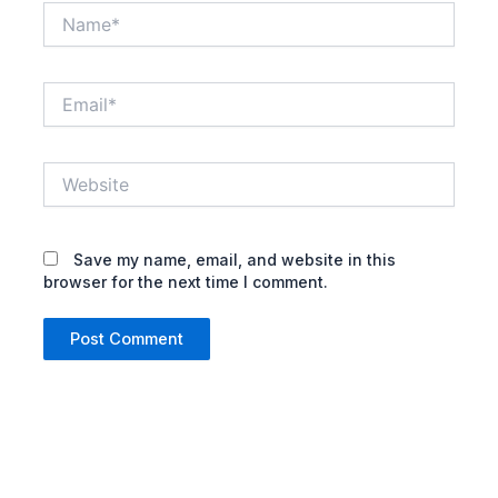
Name*
Email*
Website
Save my name, email, and website in this
browser for the next time I comment.