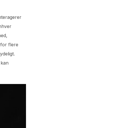
nteragerer
enhver
hed,
for flere
deligt.
 kan