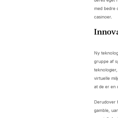
med bedre o
casinoer.
Innova
Ny teknologi
gruppe af sp
teknologier
virtuelle mi
at de er en 
Derudover ha
gamble, uan