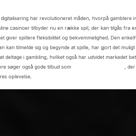
 digitalisering har revolutioneret måden, hvorpå gamblere i
line casinoer tilbyder nu en række spil, der kan tilgås fra 
et giver spillere fleksibilitet og bekvemmelighed. Den enkel
kan tilmelde sig og begynde at spille, har gjort det muligt 
 deltage i gambling, hvilket også har udvidet markedet bety
Online Casino Bonus
ere søger også gode tilbud som
, der
res oplevelse.