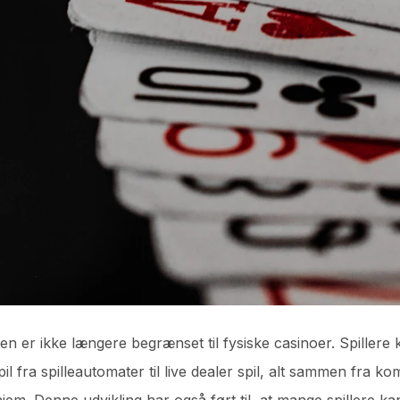
en er ikke længere begrænset til fysiske casinoer. Spillere
pil fra spilleautomater til live dealer spil, alt sammen fra k
jem. Denne udvikling har også ført til, at mange spillere kan