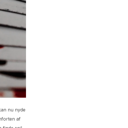
 kan nu nyde
omforten af
 finde spil