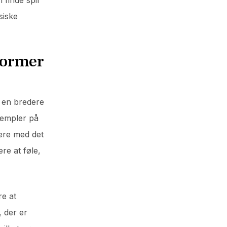
siske
former
l en bredere
ksempler på
gere med det
ere at føle,
re at
, der er