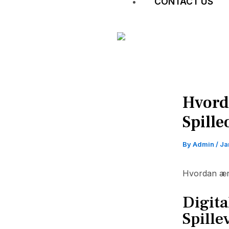
CONTACT US
Hvord
Spill
By
Admin
/
Ja
Hvordan ænd
Digita
Spill