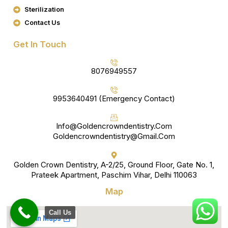
M
Sterilization
Contact Us
Get In Touch
8076949557
9953640491 (Emergency Contact)
Info@goldencrowndentistry.com
Goldencrowndentistry@gmail.com
Golden Crown Dentistry, A-2/25, Ground Floor, Gate No. 1,
Prateek Apartment, Paschim Vihar, Delhi 110063
Map
Call Us