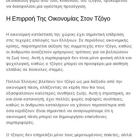
εκπαίδευση γύρω από τους κινδύνους του τζόγου, προκειμένου
να διασφαλίσει μία υγιέστερη προσέγγιση.
Η Επιρροή Της Οικονομίας Στον Τζόγο
Η οικονομική κατάσταση της χώρας έχει σημαντική επίδραση
στις τυχερές επιλογές των Ελλήνων. Σε περιόδους οικονομικής
κρίσης, παρατηρείται αύξηση της συμμετοχής στον τζόγο, καθώς
οι άνθρωποι αναζητούν γρήγορους τρόπους για να βελτιώσουν
τη ζωή τους. Αυτή η συμπεριφορά δεν είναι μόνο φυσική αλλά και
ψυχολογική, καθώς ο τζόγος μπορεί να προσφέρει μια αίσθηση
ελπίδας σε δύσκολες στιγμές.
Πολλοί Έλληνες βλέπουν τον τζόγο ως μια διέξοδο από την
οικονομική πίεση, ελπίζοντας σε κέρδη που θα τους
εξασφαλίσουν καλύτερες συνθήκες ζωής. Αυτή η στρατηγική, αν
και είναι κατανοητή, έχει πολλές φορές σοβαρές συνέπειες,
καθώς οι άνθρωποι καταλήγουν να χάνουν περισσότερα από
όσα κερδίζουν. Είναι σημαντικό να αναγνωρίσουμε ότι η
οικονομική πίεση μπορεί να δημιουργήσει επικίνδυνες
συμπεριφορές.
Ο τζόγος δεν επηρεάζει μόνο τους μεμονωμένους παίκτες, αλλά