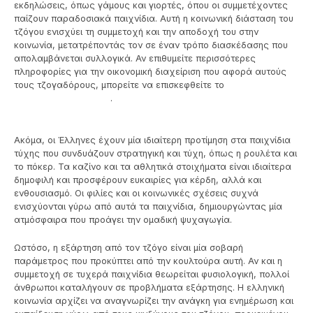
εκδηλώσεις, όπως γάμους και γιορτές, όπου οι συμμετέχοντες
παίζουν παραδοσιακά παιχνίδια. Αυτή η κοινωνική διάσταση του
τζόγου ενισχύει τη συμμετοχή και την αποδοχή του στην
κοινωνία, μετατρέποντάς τον σε έναν τρόπο διασκέδασης που
απολαμβάνεται συλλογικά. Αν επιθυμείτε περισσότερες
πληροφορίες για την οικονομική διαχείριση που αφορά αυτούς
τους τζογαδόρους, μπορείτε να επισκεφθείτε το
Appliedeconomics.gr
.
Ακόμα, οι Έλληνες έχουν μία ιδιαίτερη προτίμηση στα παιχνίδια
τύχης που συνδυάζουν στρατηγική και τύχη, όπως η ρουλέτα και
το πόκερ. Τα καζίνο και τα αθλητικά στοιχήματα είναι ιδιαίτερα
δημοφιλή και προσφέρουν ευκαιρίες για κέρδη, αλλά και
ενθουσιασμό. Οι φιλίες και οι κοινωνικές σχέσεις συχνά
ενισχύονται γύρω από αυτά τα παιχνίδια, δημιουργώντας μία
ατμόσφαιρα που προάγει την ομαδική ψυχαγωγία.
Ωστόσο, η εξάρτηση από τον τζόγο είναι μία σοβαρή
παράμετρος που προκύπτει από την κουλτούρα αυτή. Αν και η
συμμετοχή σε τυχερά παιχνίδια θεωρείται φυσιολογική, πολλοί
άνθρωποι καταλήγουν σε προβλήματα εξάρτησης. Η ελληνική
κοινωνία αρχίζει να αναγνωρίζει την ανάγκη για ενημέρωση και