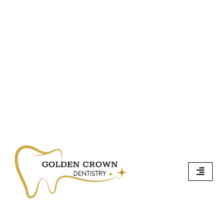
Skip
To
Content