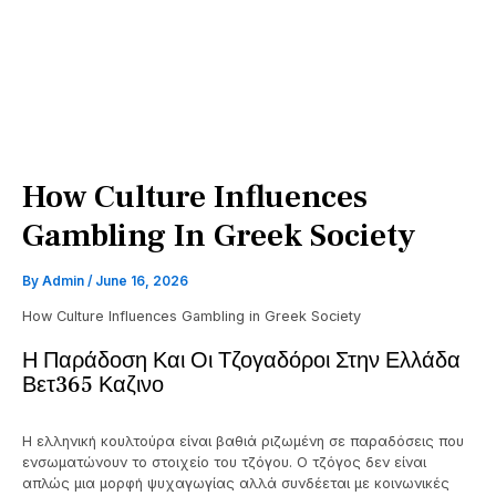
How Culture Influences
Gambling In Greek Society
By
Admin
/
June 16, 2026
How Culture Influences Gambling in Greek Society
Η Παράδοση Και Οι Τζογαδόροι Στην Ελλάδα
Βετ365 Καζινο
Η ελληνική κουλτούρα είναι βαθιά ριζωμένη σε παραδόσεις που
ενσωματώνουν το στοιχείο του τζόγου. Ο τζόγος δεν είναι
απλώς μια μορφή ψυχαγωγίας αλλά συνδέεται με κοινωνικές