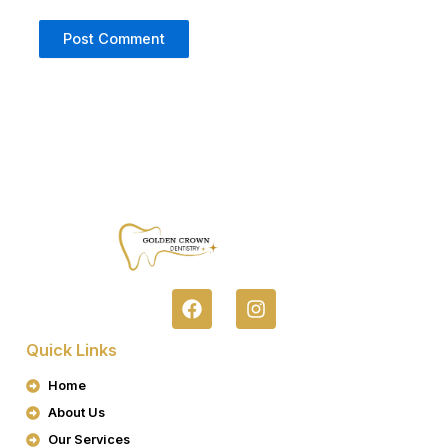
F
I
A
N
C
S
Quick Links
E
T
B
A
Home
O
G
About Us
O
R
K
A
Our Services