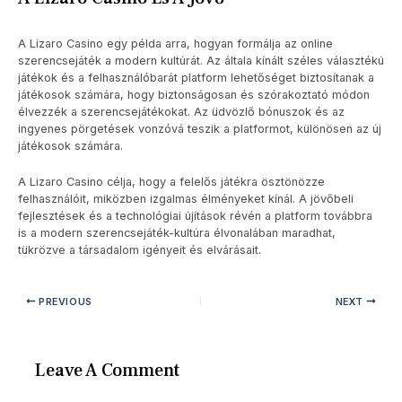
A Lizaro Casino egy példa arra, hogyan formálja az online
szerencsejáték a modern kultúrát. Az általa kínált széles választékú
játékok és a felhasználóbarát platform lehetőséget biztosítanak a
játékosok számára, hogy biztonságosan és szórakoztató módon
élvezzék a szerencsejátékokat. Az üdvözlő bónuszok és az
ingyenes pörgetések vonzóvá teszik a platformot, különösen az új
játékosok számára.
A Lizaro Casino célja, hogy a felelős játékra ösztönözze
felhasználóit, miközben izgalmas élményeket kínál. A jövőbeli
fejlesztések és a technológiai újítások révén a platform továbbra
is a modern szerencsejáték-kultúra élvonalában maradhat,
tükrözve a társadalom igényeit és elvárásait.
PREVIOUS
NEXT
Leave A Comment