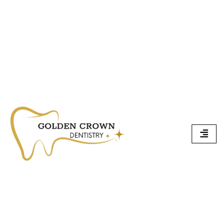
Skip
To
Content