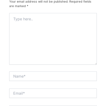
Your email address will not be published.
Required fields
are marked
*
Type
here..
Name*
Email*