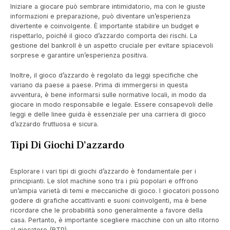
Iniziare a giocare può sembrare intimidatorio, ma con le giuste
informazioni e preparazione, può diventare un’esperienza
divertente e coinvolgente. È importante stabilire un budget e
rispettarlo, poiché il gioco d’azzardo comporta dei rischi. La
gestione del bankroll è un aspetto cruciale per evitare spiacevoli
sorprese e garantire un’esperienza positiva.
Inoltre, il gioco d’azzardo è regolato da leggi specifiche che
variano da paese a paese. Prima di immergersi in questa
avventura, è bene informarsi sulle normative locali, in modo da
giocare in modo responsabile e legale. Essere consapevoli delle
leggi e delle linee guida è essenziale per una carriera di gioco
d’azzardo fruttuosa e sicura.
Tipi Di Giochi D’azzardo
Esplorare i vari tipi di giochi d’azzardo è fondamentale per i
principianti. Le slot machine sono tra i più popolari e offrono
un’ampia varietà di temi e meccaniche di gioco. I giocatori possono
godere di grafiche accattivanti e suoni coinvolgenti, ma è bene
ricordare che le probabilità sono generalmente a favore della
casa. Pertanto, è importante scegliere macchine con un alto ritorno
al giocatore (RTP).