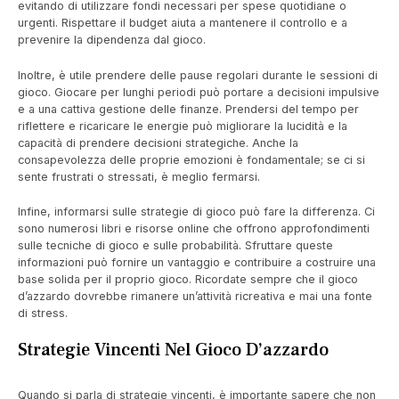
evitando di utilizzare fondi necessari per spese quotidiane o
urgenti. Rispettare il budget aiuta a mantenere il controllo e a
prevenire la dipendenza dal gioco.
Inoltre, è utile prendere delle pause regolari durante le sessioni di
gioco. Giocare per lunghi periodi può portare a decisioni impulsive
e a una cattiva gestione delle finanze. Prendersi del tempo per
riflettere e ricaricare le energie può migliorare la lucidità e la
capacità di prendere decisioni strategiche. Anche la
consapevolezza delle proprie emozioni è fondamentale; se ci si
sente frustrati o stressati, è meglio fermarsi.
Infine, informarsi sulle strategie di gioco può fare la differenza. Ci
sono numerosi libri e risorse online che offrono approfondimenti
sulle tecniche di gioco e sulle probabilità. Sfruttare queste
informazioni può fornire un vantaggio e contribuire a costruire una
base solida per il proprio gioco. Ricordate sempre che il gioco
d’azzardo dovrebbe rimanere un’attività ricreativa e mai una fonte
di stress.
Strategie Vincenti Nel Gioco D’azzardo
Quando si parla di strategie vincenti, è importante sapere che non