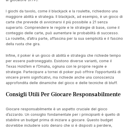
I giochi da tavolo, come il blackjack e la roulette, richiedono una
maggiore abilità e strategia. Il blackjack, ad esempio, è un gioco di
carte che prevede di avvicinarsi il più possibile a 21 senza
superarlo. Comprendere le regole e le strategie di base, come il
conteggio delle carte, può aumentare le probabilità di successo.
La roulette, d’altra parte, affascina per la sua semplicità e il fascino
della ruota che gira.
Infine, il poker è un gioco di abilità e strategia che richiede tempo
per essere padroneggiato. Esistono diverse varianti, come il
Texas Hold’em e l’Omaha, ognuna con le proprie regole e
strategie. Partecipare a tornei di poker può offrire l’opportunità di
vincere premi significativi, ma richiede anche una conoscenza
approfondita delle dinamiche del gioco e delle tecniche di bluff.
Consigli Utili Per Giocare Responsabilmente
Giocare responsabilmente è un aspetto cruciale del gioco
d’azzardo. Un consiglio fondamentale per i principianti è quello di
stabilire un budget prima di iniziare a giocare. Questo budget
dovrebbe includere solo denaro che si è disposti a perdere,