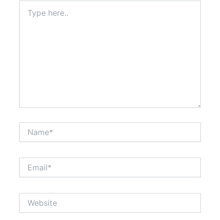
Type
here..
Name*
Email*
Website