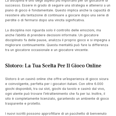
La disciplina è uno degli aspetti più importanti per un giocatore di
successo. Essere in grado di seguire una strategia e attenersi a un
piano di gioco è fondamentale. Questo implica anche la capacità di
resistere alla tentazione di continuare a giocare dopo una serie di
perdite o di fermarsi dopo una vincita significativa.
La disciplina non riguarda solo il controllo delle emozioni, ma
anche l’abilità di prendere decisioni informate. Un giocatore
disciplinato fa delle pause, analizza il proprio gioco e si impegna a
migliorare continuamente. Questa mentalità può fare la differenza
tra un giocatore occasionale e un giocatore vincente.
Slotoro: La Tua Scelta Per Il Gioco Online
Slotoro è un casinò online che offre un’esperienza di gioco sicura
e coinvolgente, perfetta per i giocatori italiani. Con oltre 6.000
giochi disponibili, tra cui slot, giochi da tavolo e casinò dal vivo,
ogni utente può trovare l’intrattenimento che fa per lui. Inoltre, il
sito è completamente licenziato, garantendo un ambiente di gioco
trasparente e protetto.
I nuovi iscritti possono approfittare di un pacchetto di benvenuto