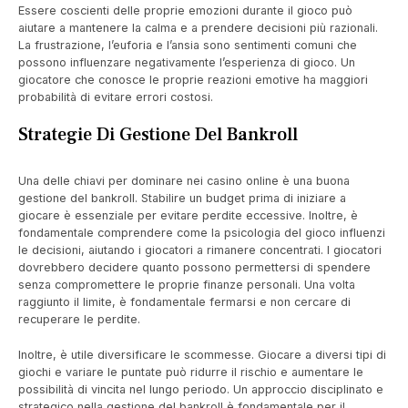
Essere coscienti delle proprie emozioni durante il gioco può
aiutare a mantenere la calma e a prendere decisioni più razionali.
La frustrazione, l’euforia e l’ansia sono sentimenti comuni che
possono influenzare negativamente l’esperienza di gioco. Un
giocatore che conosce le proprie reazioni emotive ha maggiori
probabilità di evitare errori costosi.
Strategie Di Gestione Del Bankroll
Una delle chiavi per dominare nei casino online è una buona
gestione del bankroll. Stabilire un budget prima di iniziare a
giocare è essenziale per evitare perdite eccessive. Inoltre, è
fondamentale comprendere come la psicologia del gioco influenzi
le decisioni, aiutando i giocatori a rimanere concentrati. I giocatori
dovrebbero decidere quanto possono permettersi di spendere
senza compromettere le proprie finanze personali. Una volta
raggiunto il limite, è fondamentale fermarsi e non cercare di
recuperare le perdite.
Inoltre, è utile diversificare le scommesse. Giocare a diversi tipi di
giochi e variare le puntate può ridurre il rischio e aumentare le
possibilità di vincita nel lungo periodo. Un approccio disciplinato e
strategico nella gestione del bankroll è fondamentale per il