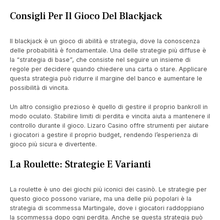
Consigli Per Il Gioco Del Blackjack
Il blackjack è un gioco di abilità e strategia, dove la conoscenza
delle probabilità è fondamentale. Una delle strategie più diffuse è
la “strategia di base”, che consiste nel seguire un insieme di
regole per decidere quando chiedere una carta o stare. Applicare
questa strategia può ridurre il margine del banco e aumentare le
possibilità di vincita.
Un altro consiglio prezioso è quello di gestire il proprio bankroll in
modo oculato. Stabilire limiti di perdita e vincita aiuta a mantenere il
controllo durante il gioco. Lizaro Casino offre strumenti per aiutare
i giocatori a gestire il proprio budget, rendendo l’esperienza di
gioco più sicura e divertente.
La Roulette: Strategie E Varianti
La roulette è uno dei giochi più iconici dei casinò. Le strategie per
questo gioco possono variare, ma una delle più popolari è la
strategia di scommessa Martingale, dove i giocatori raddoppiano
la scommessa dopo ogni perdita. Anche se questa strategia può