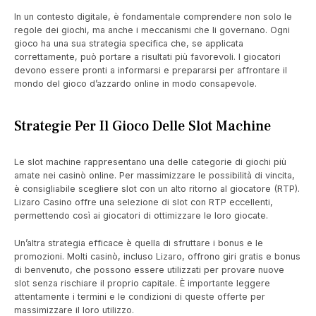
In un contesto digitale, è fondamentale comprendere non solo le
regole dei giochi, ma anche i meccanismi che li governano. Ogni
gioco ha una sua strategia specifica che, se applicata
correttamente, può portare a risultati più favorevoli. I giocatori
devono essere pronti a informarsi e prepararsi per affrontare il
mondo del gioco d’azzardo online in modo consapevole.
Lizaro
Accesso
Strategie Per Il Gioco Delle Slot Machine
Le slot machine rappresentano una delle categorie di giochi più
amate nei casinò online. Per massimizzare le possibilità di vincita,
è consigliabile scegliere slot con un alto ritorno al giocatore (RTP).
Lizaro Casino offre una selezione di slot con RTP eccellenti,
permettendo così ai giocatori di ottimizzare le loro giocate.
Un’altra strategia efficace è quella di sfruttare i bonus e le
promozioni. Molti casinò, incluso Lizaro, offrono giri gratis e bonus
di benvenuto, che possono essere utilizzati per provare nuove
slot senza rischiare il proprio capitale. È importante leggere
attentamente i termini e le condizioni di queste offerte per
massimizzare il loro utilizzo.