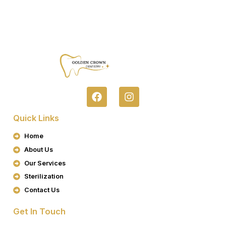
F
I
A
N
C
S
Quick Links
E
T
B
A
Home
O
G
About Us
O
R
K
A
Our Services
M
Sterilization
Contact Us
Get In Touch