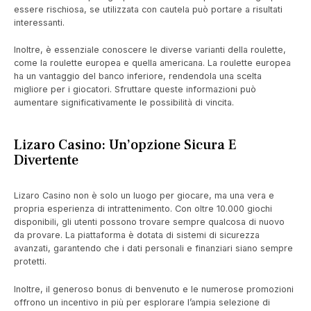
essere rischiosa, se utilizzata con cautela può portare a risultati
interessanti.
Inoltre, è essenziale conoscere le diverse varianti della roulette,
come la roulette europea e quella americana. La roulette europea
ha un vantaggio del banco inferiore, rendendola una scelta
migliore per i giocatori. Sfruttare queste informazioni può
aumentare significativamente le possibilità di vincita.
Lizaro Casino: Un’opzione Sicura E
Divertente
Lizaro Casino non è solo un luogo per giocare, ma una vera e
propria esperienza di intrattenimento. Con oltre 10.000 giochi
disponibili, gli utenti possono trovare sempre qualcosa di nuovo
da provare. La piattaforma è dotata di sistemi di sicurezza
avanzati, garantendo che i dati personali e finanziari siano sempre
protetti.
Inoltre, il generoso bonus di benvenuto e le numerose promozioni
offrono un incentivo in più per esplorare l’ampia selezione di