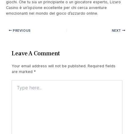
giochi. Che tu sia un principiante o un giocatore esperto, Lizaro
Casino è un’opzione eccellente per chi cerca avventure
emozionanti nel mondo del gioco d’azzardo online.
PREVIOUS
NEXT
Leave A Comment
Your email address will not be published.
Required fields
are marked
*
Type
here..