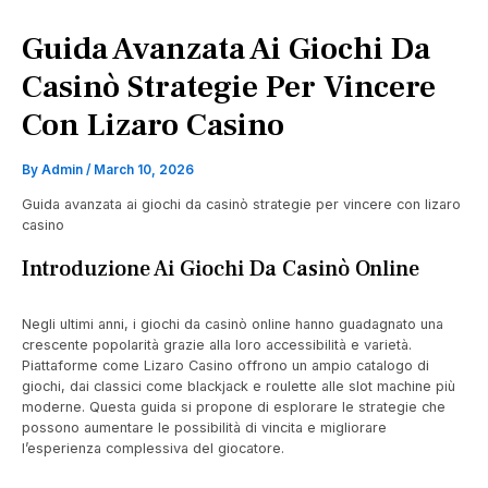
Guida Avanzata Ai Giochi Da
Casinò Strategie Per Vincere
Con Lizaro Casino
By
Admin
/
March 10, 2026
Guida avanzata ai giochi da casinò strategie per vincere con lizaro
casino
Introduzione Ai Giochi Da Casinò Online
Negli ultimi anni, i giochi da casinò online hanno guadagnato una
crescente popolarità grazie alla loro accessibilità e varietà.
Piattaforme come Lizaro Casino offrono un ampio catalogo di
giochi, dai classici come blackjack e roulette alle slot machine più
moderne. Questa guida si propone di esplorare le strategie che
possono aumentare le possibilità di vincita e migliorare
l’esperienza complessiva del giocatore.