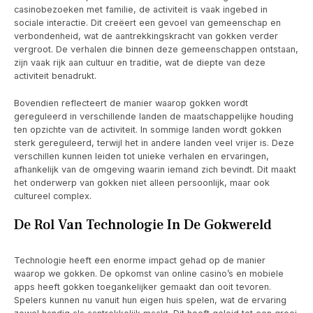
casinobezoeken met familie, de activiteit is vaak ingebed in
sociale interactie. Dit creëert een gevoel van gemeenschap en
verbondenheid, wat de aantrekkingskracht van gokken verder
vergroot. De verhalen die binnen deze gemeenschappen ontstaan,
zijn vaak rijk aan cultuur en traditie, wat de diepte van deze
activiteit benadrukt.
Bovendien reflecteert de manier waarop gokken wordt
gereguleerd in verschillende landen de maatschappelijke houding
ten opzichte van de activiteit. In sommige landen wordt gokken
sterk gereguleerd, terwijl het in andere landen veel vrijer is. Deze
verschillen kunnen leiden tot unieke verhalen en ervaringen,
afhankelijk van de omgeving waarin iemand zich bevindt. Dit maakt
het onderwerp van gokken niet alleen persoonlijk, maar ook
cultureel complex.
De Rol Van Technologie In De Gokwereld
Technologie heeft een enorme impact gehad op de manier
waarop we gokken. De opkomst van online casino’s en mobiele
apps heeft gokken toegankelijker gemaakt dan ooit tevoren.
Spelers kunnen nu vanuit hun eigen huis spelen, wat de ervaring