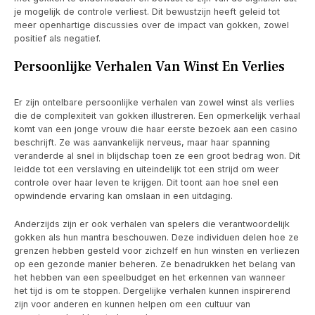
je mogelijk de controle verliest. Dit bewustzijn heeft geleid tot
meer openhartige discussies over de impact van gokken, zowel
positief als negatief.
Persoonlijke Verhalen Van Winst En Verlies
Er zijn ontelbare persoonlijke verhalen van zowel winst als verlies
die de complexiteit van gokken illustreren. Een opmerkelijk verhaal
komt van een jonge vrouw die haar eerste bezoek aan een casino
beschrijft. Ze was aanvankelijk nerveus, maar haar spanning
veranderde al snel in blijdschap toen ze een groot bedrag won. Dit
leidde tot een verslaving en uiteindelijk tot een strijd om weer
controle over haar leven te krijgen. Dit toont aan hoe snel een
opwindende ervaring kan omslaan in een uitdaging.
Anderzijds zijn er ook verhalen van spelers die verantwoordelijk
gokken als hun mantra beschouwen. Deze individuen delen hoe ze
grenzen hebben gesteld voor zichzelf en hun winsten en verliezen
op een gezonde manier beheren. Ze benadrukken het belang van
het hebben van een speelbudget en het erkennen van wanneer
het tijd is om te stoppen. Dergelijke verhalen kunnen inspirerend
zijn voor anderen en kunnen helpen om een cultuur van