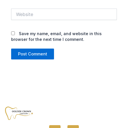
Website
Save my name, email, and website in this
browser for the next time I comment.
F
I