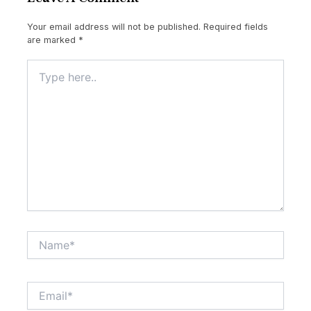
Your email address will not be published.
Required fields
are marked
*
Type
here..
Name*
Email*