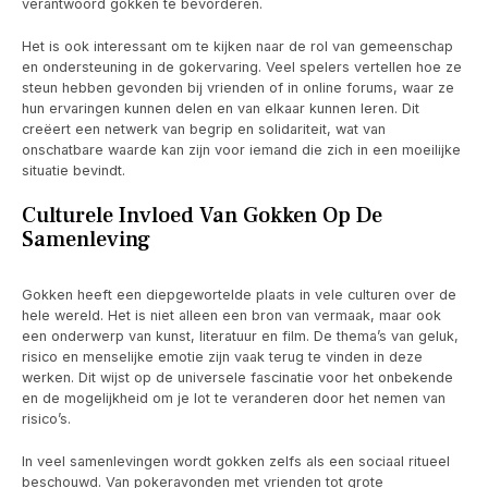
verantwoord gokken te bevorderen.
Het is ook interessant om te kijken naar de rol van gemeenschap
en ondersteuning in de gokervaring. Veel spelers vertellen hoe ze
steun hebben gevonden bij vrienden of in online forums, waar ze
hun ervaringen kunnen delen en van elkaar kunnen leren. Dit
creëert een netwerk van begrip en solidariteit, wat van
onschatbare waarde kan zijn voor iemand die zich in een moeilijke
situatie bevindt.
Culturele Invloed Van Gokken Op De
Samenleving
Gokken heeft een diepgewortelde plaats in vele culturen over de
hele wereld. Het is niet alleen een bron van vermaak, maar ook
een onderwerp van kunst, literatuur en film. De thema’s van geluk,
risico en menselijke emotie zijn vaak terug te vinden in deze
werken. Dit wijst op de universele fascinatie voor het onbekende
en de mogelijkheid om je lot te veranderen door het nemen van
risico’s.
In veel samenlevingen wordt gokken zelfs als een sociaal ritueel
beschouwd. Van pokeravonden met vrienden tot grote