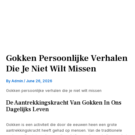
Gokken Persoonlijke Verhalen
Die Je Niet Wilt Missen
By
Admin
/
June 26, 2026
Gokken persoonlijke verhalen die je niet wilt missen
De Aantrekkingskracht Van Gokken In Ons
Dagelijks Leven
Gokken is een activiteit die door de eeuwen heen een grote
aantrekkingskracht heeft gehad op mensen. Van de traditionele