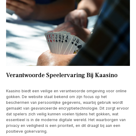
Verantwoorde Speelervaring Bij Kaasino
Kaasino biedt een veilige en verantwoorde omgeving voor online
gokken. De website staat bekend om zijn focus op het
beschermen van persoonlijke gegevens, waarbij gebruik wordt
gemaakt van geavanceerde encryptietechnologie. Dit zorgt ervoor
dat spelers zich veilig kunnen voelen tijdens het gokken, wat
essentieel is in de moderne digitale wereld. Het waarborgen van
privacy en veiligheid is een prioriteit, en dit draagt bij aan een
positieve gokervaring.