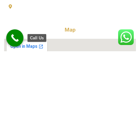
Golden Crown Dentistry, A-2/25, Ground Floor, Gate No. 1,
Prateek Apartment, Paschim Vihar, Delhi 110063
Map
Call Us