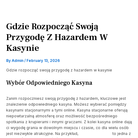
Gdzie Rozpocząć Swoją
Przygodę Z Hazardem W
Kasynie
By
Admin
/
February 13, 2026
Gdzie rozpocząć swoją przygodę z hazardem w kasynie
Wybór Odpowiedniego Kasyna
Zanim rozpoczniesz swoją przygodę z hazardem, kluczowe jest
znalezienie odpowiedniego kasyna. Możesz wybierać pomiędzy
kasynami stacjonarnymi a tymi online. Kasyna stacjonarne oferują
niepowtarzalną atmosferę oraz możliwość bezpośredniego
spotkania z krupierami i innymi graczami. Z kolei kasyna online dają
ci wygodę grania w dowolnym miejscu i czasie, co dla wielu osób
jest niezwykle atrakcyjne. Na przykład,
Mostbet Kasyno
to jedna z