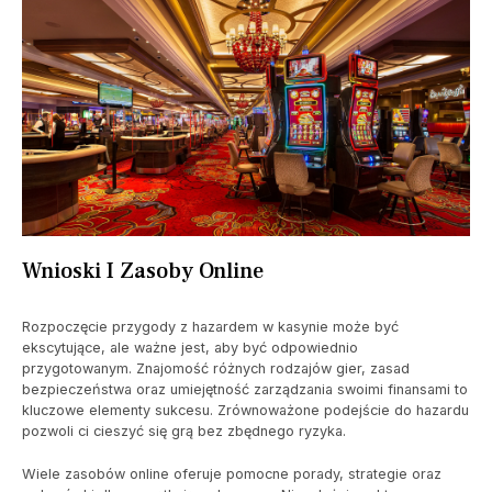
Wnioski I Zasoby Online
Rozpoczęcie przygody z hazardem w kasynie może być
ekscytujące, ale ważne jest, aby być odpowiednio
przygotowanym. Znajomość różnych rodzajów gier, zasad
bezpieczeństwa oraz umiejętność zarządzania swoimi finansami to
kluczowe elementy sukcesu. Zrównoważone podejście do hazardu
pozwoli ci cieszyć się grą bez zbędnego ryzyka.
Wiele zasobów online oferuje pomocne porady, strategie oraz