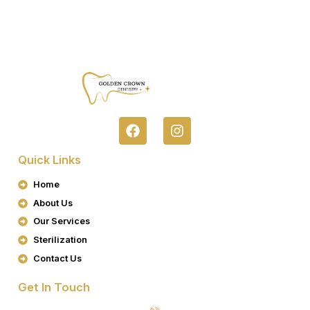
F
I
A
N
C
S
Quick Links
E
T
B
A
Home
O
G
About Us
O
R
K
A
Our Services
M
Sterilization
Contact Us
Get In Touch