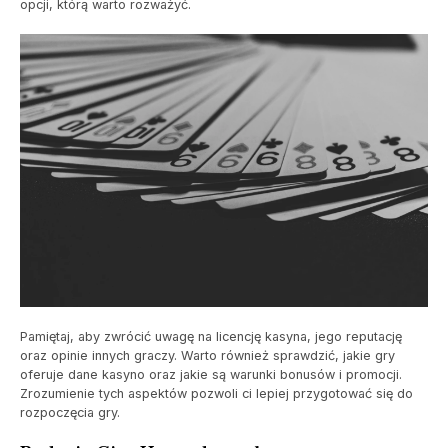
opcji, którą warto rozważyć.
Pamiętaj, aby zwrócić uwagę na licencję kasyna, jego reputację
oraz opinie innych graczy. Warto również sprawdzić, jakie gry
oferuje dane kasyno oraz jakie są warunki bonusów i promocji.
Zrozumienie tych aspektów pozwoli ci lepiej przygotować się do
rozpoczęcia gry.