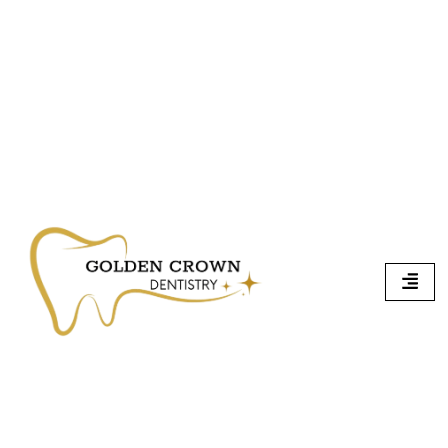
Skip
To
Content