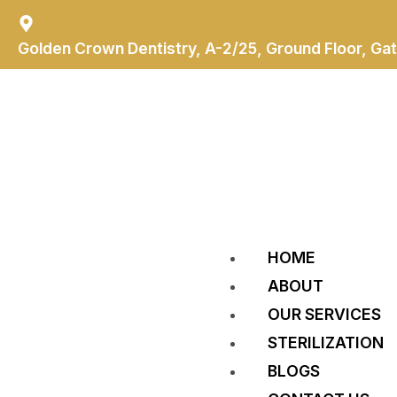
Skip
To
Content
Golden Crown Dentistry, A-2/25, Ground Floor, Gat
HOME
ABOUT
OUR SERVICES
STERILIZATION
BLOGS