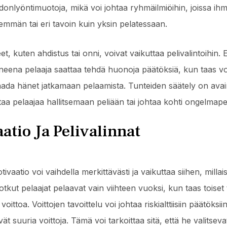
edonlyöntimuotoja, mikä voi johtaa ryhmäilmiöihin, joissa ihm
emmän tai eri tavoin kuin yksin pelatessaan.
eet, kuten ahdistus tai onni, voivat vaikuttaa pelivalintoihin. 
neena pelaaja saattaa tehdä huonoja päätöksiä, kun taas vo
aada hänet jatkamaan pelaamista. Tunteiden säätely on avain
taa pelaajaa hallitsemaan peliään tai johtaa kohti ongelmape
atio Ja Pelivalinnat
tivaatio voi vaihdella merkittävästi ja vaikuttaa siihen, millai
Jotkut pelaajat pelaavat vain viihteen vuoksi, kun taas toiset 
 voittoa. Voittojen tavoittelu voi johtaa riskialttiisiin päätöksii
vät suuria voittoja. Tämä voi tarkoittaa sitä, että he valitsevat