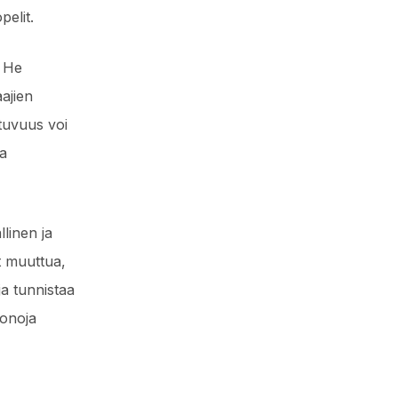
pelit.
. He
ajien
ttuvuus voi
aa
linen ja
t muuttua,
a tunnistaa
uonoja