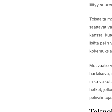
liittyy suure
Toisaalta mo
saattavat v
kanssa, kute
lisätä pelin
kokemuksiaa
Motivaatio v
harkitseva,
mikä vaikut
hetket, joll
pelivalintoja
Tekno