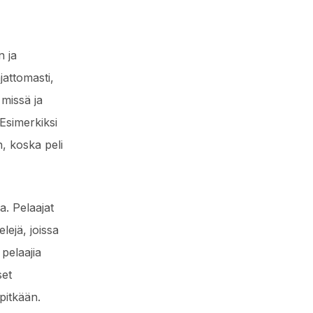
n ja
jattomasti,
 missä ja
 Esimerkiksi
, koska peli
. Pelaajat
elejä, joissa
pelaajia
set
 pitkään.