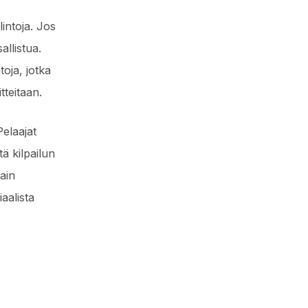
intoja. Jos
allistua.
toja, jotka
tteitaan.
elaajat
ä kilpailun
vain
aalista