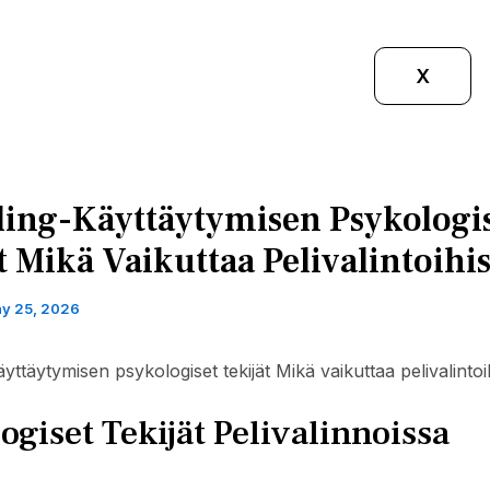
X
ing-Käyttäytymisen Psykologi
t Mikä Vaikuttaa Pelivalintoihis
y 25, 2026
ttäytymisen psykologiset tekijät Mikä vaikuttaa pelivalintoih
ogiset Tekijät Pelivalinnoissa