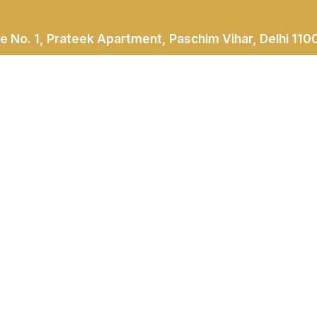
e No. 1, Prateek Apartment, Paschim Vihar, Delhi 110