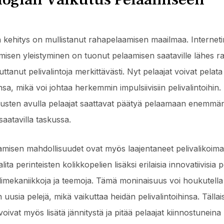
 kehitys on mullistanut rahapelaamisen maailmaa. Interneti
misen yleistyminen on tuonut pelaamisen saataville lähes ra
tanut pelivalintoja merkittävästi. Nyt pelaajat voivat pelata
nsa, mikä voi johtaa herkemmin impulsiivisiin pelivalintoihin.
llusten avulla pelaajat saattavat päätyä pelaamaan enemmän
saatavilla taskussa.
misen mahdollisuudet ovat myös laajentaneet pelivalikoimaa
lita perinteisten kolikkopelien lisäksi erilaisia innovatiivisia p
limekaniikkoja ja teemoja. Tämä moninaisuus voi houkutella 
uusia pelejä, mikä vaikuttaa heidän pelivalintoihinsa. Tällai
voivat myös lisätä jännitystä ja pitää pelaajat kiinnostuneina