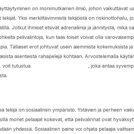
yttäytyminen on monimutkainen ilmiö, johon vaikuttavat u
 tekijät. Yksi merkittävimmistä tekijöistä on riskinottohalu, j
lillä. Jotkut ihmiset etsivät adrenaliinia ja jännitystä, mikä s
keita pelivalintoja, kun taas toiset voivat olla varovaisempi
ia. Tällaiset erot johtuvat usein aiemmista kokemuksista ja
aisista asenteista rahapelejä kohtaan. Arvostelemalla käyt
Glorion Casino Review
, voit tutustua
, joka antaa syvempä
sta.
ä tekijä on sosiaalinen ympäristö. Ystävien ja perheen vaiku
sillä monet pelaajat kokevat, että pelivalinnat ovat hyväksy
hdään yhdessä. Sosiaalinen paine voi ohjata pelaajia valitsem