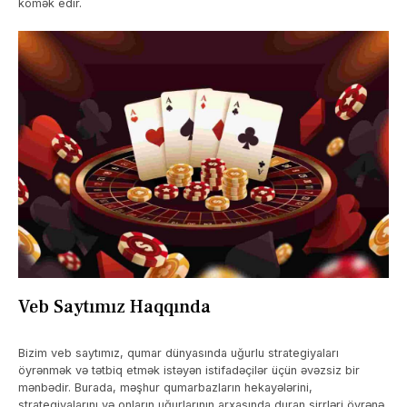
kömək edir.
Veb Saytımız Haqqında
Bizim veb saytımız, qumar dünyasında uğurlu strategiyaları
öyrənmək və tətbiq etmək istəyən istifadəçilər üçün əvəzsiz bir
mənbədir. Burada, məşhur qumarbazların hekayələrini,
strategiyalarını və onların uğurlarının arxasında duran sirrləri öyrənə