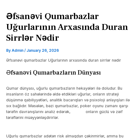
Əfsanəvi Qumarbazlar
Uğurlarının Arxasında Duran
Sirrlər Nədir
By
Admin
/
January 26, 2026
Əfsanəvi qumarbazlar Uğurlarının arxasında duran sirrlər nədir
Əfsanəvi Qumarbazların Dünyası
Qumar dünyası, uğurlu qumarbazların hekayələri ilə doludur. Bu
insanların öz sahələrində əldə etdikləri uğurlar, onların strateji
düşünmə qabiliyyətləri, analitik bacarıqları və psixoloji anlayışları ilə
sıx bağlıdır. Məsələn, bəzi qumarbazlar, poker oyunu zamanı qarşı
tərəfin davranışlarını analiz edərək,
Pin Up
onların güclü və zəif
tərəflərini müəyyənləşdirirlər.
Uğurlu qumarbazlar adətən risk almaqdan çəkinmirlər, amma bu