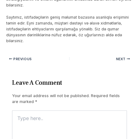
bilərsiniz.
Saytımız, istifadəçilərin geniş məlumat bazasına asanlıqla erişimini
təmin edir. Eyni zamanda, müştəri dəstəyi və əlavə xidmətlərlə,
istifadəçilərin ehtiyaclarını qarşılamağa yönəlib. Siz də qumar
dünyasının dərinliklərinə nüfuz edərək, öz uğurlarınızı əldə edə
bilərsiniz.
PREVIOUS
NEXT
Leave A Comment
Your email address will not be published.
Required fields
are marked
*
Type
here..