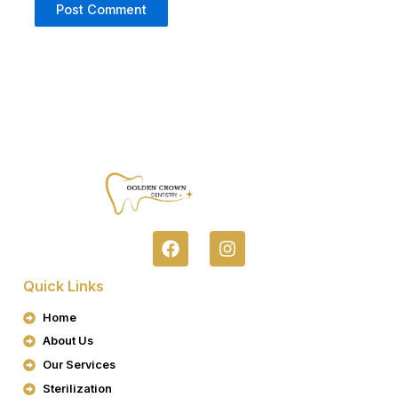
F
I
A
N
C
S
Quick Links
E
T
B
A
Home
O
G
About Us
O
R
K
A
Our Services
M
Sterilization