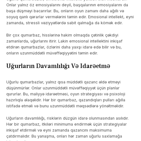
Onlar yalnız öz emosiyalarını deyil, başqalarının emosiyalarını da
başa düşməyi bacarırlar. Bu, onların oyun zamanı daha ağıllı və
soyuq qanlı qərarlar vermələrini təmin edir. Emosional intellekt, eyni
zamanda, stressli vəziyyətlərdə sabit qalmağa da kömək edir.
Bir çox qumarbaz, hisslərinə hakim olmaqda çətinlik çəkdiyi
zamanlarda, uğurlarını itirir. Lakin emosional intellektini inkişaf
etdirən qumarbazlar, özlərini daha yaxşı idarə edə bilir və bu,
onların uzunmüddətli müvəffəqiyyətini təmin edir.
Uğurların Davamlılığı Və Idarəetmə
Uğurlu qumarbazlar, yalnız qısa müddətli qazanc əldə etməyi
düşünmürlər. Onlar uzunmüddətli müvəffəqiyyət üçün planlar
qururlar. Bu, maliyyə idarəetməsi, oyun strategiyası və psixoloji
hazırlıqla əlaqəlidir. Hər bir qumarbaz, qazandıqları pulları ağılla
istifadə etməli və bunu uzunmüddətli məqsədlərə yönəltməlidir.
Uğurların davamlılığı, risklərin düzgün idarə olunmasından asılıdır.
Hər bir qumarbaz, itkiləri minimuma endirmək üçün strategiyalar
inkişaf etdirməli və eyni zamanda qazancını maksimuma
çatdırmalıdır. Bu yanaşma, onları hər zaman uğurlu saxlamağa