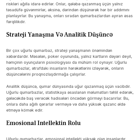
riskləri ağılla idarə edirlər. Onlar, qələbə qazanmaq üçün yalnız
təsadüfə güvənmirlər, əksinə, dərindən düşünərək hər bir addımını
planlayırlar. Bu yanaşma, onları sıradan qumarbazlardan ayıran əsas
fərqlilikdir.
Strateji Yanaşma Və Analitik Düşüncə
Bir çox uğurlu qumarbaz, strateji yanaşmanın önəmindən
xəbərdardır. Məsələn, poker oyununda, yalnız kartların dəyəri deyil,
həmçinin oyunçuların psixologiyası da mühüm rol oynayır. Uğurlu
qumarbazlar, ətrafdakı insanların hərəkətlərini izləyərək, onların
düşüncələrini proqnozlaşdırmağa çalışırlar.
Analitik düşüncə, qumar dünyasında uğur qazanmaq üçün vacibdir.
Uğurlu qumarbazlar, statistikaya əsaslanan məlumatları təhlil edərək,
gələcəkdə baş verəcək hadisələri öncədən görməyi bacarırlar. Bu,
onlara daha ağıllı qərarlar verməyə və daha yüksək qazanc əldə
etməyə kömək edir.
Emosional Intellektin Rolu
Uğurlu qumarbazlar, emosional intellekti yüksək olan insanlardır.