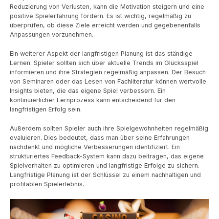
Reduzierung von Verlusten, kann die Motivation steigern und eine
positive Spielerfahrung fördern. Es ist wichtig, regelmäßig zu
überprüfen, ob diese Ziele erreicht werden und gegebenenfalls
Anpassungen vorzunehmen.
Ein weiterer Aspekt der langfristigen Planung ist das ständige
Lernen. Spieler sollten sich über aktuelle Trends im Glücksspiel
informieren und ihre Strategien regelmäßig anpassen. Der Besuch
von Seminaren oder das Lesen von Fachliteratur können wertvolle
Insights bieten, die das eigene Spiel verbessern. Ein
kontinuierlicher Lernprozess kann entscheidend für den
langfristigen Erfolg sein.
Außerdem sollten Spieler auch ihre Spielgewohnheiten regelmäßig
evaluieren. Dies bedeutet, dass man über seine Erfahrungen
nachdenkt und mögliche Verbesserungen identifiziert. Ein
strukturiertes Feedback-System kann dazu beitragen, das eigene
Spielverhalten zu optimieren und langfristige Erfolge zu sichern.
Langfristige Planung ist der Schlüssel zu einem nachhaltigen und
profitablen Spielerlebnis.