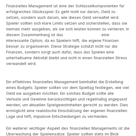
Finanzielles Management ist eine der Schlüsselkomponenten für
erfolgreiches Glücksspiel. Es geht nicht nur darum, Geld zu
setzen, sondern auch darum, wie dieses Geld verwaltet wird.
Spieler sollten sich klare Limits setzen und sicherstellen, dass sie
niemals mehr ausgeben, als sie sich leisten können zu verlieren. In
diesem Zusammenhang ist das
Kingmaker Casino
eine
interessante Option, da es Spielern hilft, die eigene Finanzen
besser zu organisieren. Diese Strategie schützt nicht nur die
Finanzen, sondern sorgt auch dafür, dass das Spielen eine
unterhaltsame Aktivität bleibt und nicht in einen finanziellen Stress
verwandelt wird.
Ein effektives finanzielles Management beinhaltet die Erstellung
eines Budgets. Spieler sollten vor dem Spieltag festlegen, wie viel
Geld sie ausgeben möchten. Ein solches Budget sollte alle
Verluste und Gewinne berücksichtigen und regelmäßig angepasst
werden, um aktuellen Spielgewohnheiten gerecht zu werden. Dies
ermöglicht eine realistische Einschätzung der eigenen finanziellen
Lage und hilft, impulsive Entscheidungen zu vermeiden.
Ein weiterer wichtiger Aspekt des finanziellen Managements ist die
Überwachung der Spieleinsätze. Spieler sollten stets im Blick