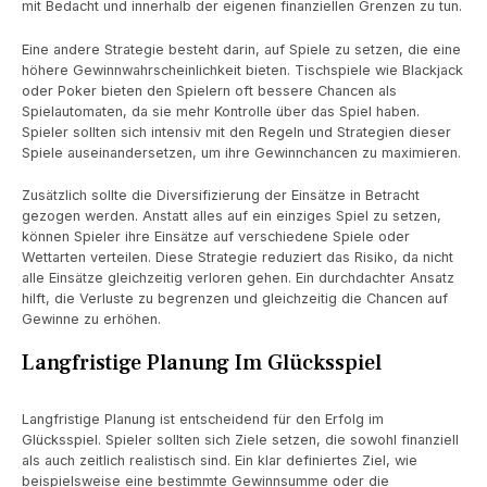
mit Bedacht und innerhalb der eigenen finanziellen Grenzen zu tun.
Eine andere Strategie besteht darin, auf Spiele zu setzen, die eine
höhere Gewinnwahrscheinlichkeit bieten. Tischspiele wie Blackjack
oder Poker bieten den Spielern oft bessere Chancen als
Spielautomaten, da sie mehr Kontrolle über das Spiel haben.
Spieler sollten sich intensiv mit den Regeln und Strategien dieser
Spiele auseinandersetzen, um ihre Gewinnchancen zu maximieren.
Zusätzlich sollte die Diversifizierung der Einsätze in Betracht
gezogen werden. Anstatt alles auf ein einziges Spiel zu setzen,
können Spieler ihre Einsätze auf verschiedene Spiele oder
Wettarten verteilen. Diese Strategie reduziert das Risiko, da nicht
alle Einsätze gleichzeitig verloren gehen. Ein durchdachter Ansatz
hilft, die Verluste zu begrenzen und gleichzeitig die Chancen auf
Gewinne zu erhöhen.
Langfristige Planung Im Glücksspiel
Langfristige Planung ist entscheidend für den Erfolg im
Glücksspiel. Spieler sollten sich Ziele setzen, die sowohl finanziell
als auch zeitlich realistisch sind. Ein klar definiertes Ziel, wie
beispielsweise eine bestimmte Gewinnsumme oder die