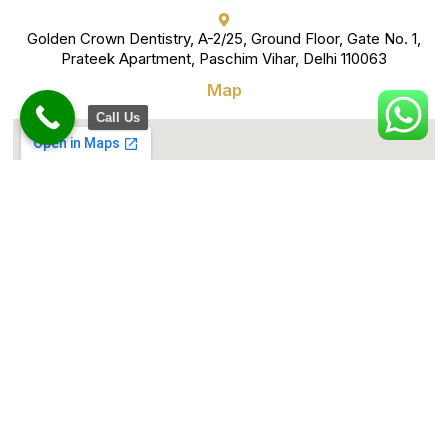
Golden Crown Dentistry, A-2/25, Ground Floor, Gate No. 1,
Prateek Apartment, Paschim Vihar, Delhi 110063
Map
Call Us