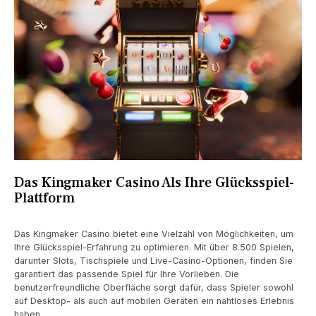
Das Kingmaker Casino Als Ihre Glücksspiel-
Plattform
Das Kingmaker Casino bietet eine Vielzahl von Möglichkeiten, um
Ihre Glücksspiel-Erfahrung zu optimieren. Mit über 8.500 Spielen,
darunter Slots, Tischspiele und Live-Casino-Optionen, finden Sie
garantiert das passende Spiel für Ihre Vorlieben. Die
benutzerfreundliche Oberfläche sorgt dafür, dass Spieler sowohl
auf Desktop- als auch auf mobilen Geräten ein nahtloses Erlebnis
haben.