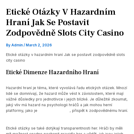
Etické Otázky V Hazardním
Hraní Jak Se Postavit
Zodpovědně Slots City Casino
By
Admin
/
March 2, 2026
Etické otázky v hazardním hraní Jak se postavit zodpovědně slots
city casino
Etické Dimenze Hazardního Hraní
Hazardní hraní je téma, které vyvolává řadu etických otázek. Mnozí
lidé se domnívají, že hazard může vést k závislostem, které mají
vážné důsledky pro jednotlivce i jejich blízké. Je důležité zkoumat,
jaký vliv má hazard na psychologii hráčů a jak mohou herní
platformy, jako je
Bonus Slots City
, přispět k zodpovědnému hraní.
Etické otázky se také dotýkají transparentnosti her. Hráči by měli
mít možnost snadno pochopit pravidla her a vědět, jak jsou jejich