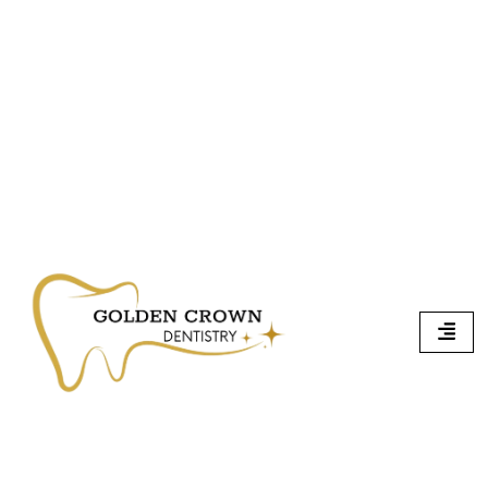
Skip
To
Content