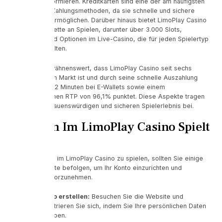
Vorteile zu informieren. Kreditkarten sind eine der am häufigsten
verwendeten Zahlungsmethoden, da sie schnelle und sichere
Einzahlungen ermöglichen. Darüber hinaus bietet LimoPlay Casino
eine breite Palette an Spielen, darunter über 3.000 Slots,
Tischspiele und Optionen im Live-Casino, die für jeden Spielertyp
etwas bereithalten.
Es ist auch erwähnenswert, dass LimoPlay Casino seit sechs
Jahren auf dem Markt ist und durch seine schnelle Auszahlung
innerhalb von 12 Minuten bei E-Wallets sowie einem
durchschnittlichen RTP von 96,1% punktet. Diese Aspekte tragen
zu einem vertrauenswürdigen und sicheren Spielerlebnis bei.
Wie Man Im LimoPlay Casino Spielt
Um erfolgreich im LimoPlay Casino zu spielen, sollten Sie einige
einfache Schritte befolgen, um Ihr Konto einzurichten und
Einzahlungen vorzunehmen.
Konto erstellen:
Besuchen Sie die Website und
registrieren Sie sich, indem Sie Ihre persönlichen Daten
angeben.