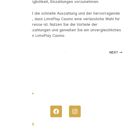
und sichere Möglichkeit, Einzahlungen vorzunehmen.
Zusätzlich zeigt die schnelle Auszahlung und der hervorragende
Kundenservice, dass LimoPlay Casino eine verlässliche Wahl für
jedes Spielinteresse ist. Nutzen Sie die Vorteile der
Kreditkarteneinzahlungen und genießen Sie ein unvergleichliches
Spielerlebnis im LimoPlay Casino.
PREVIOUS
NEXT
F
I
A
N
C
S
Quick Links
E
T