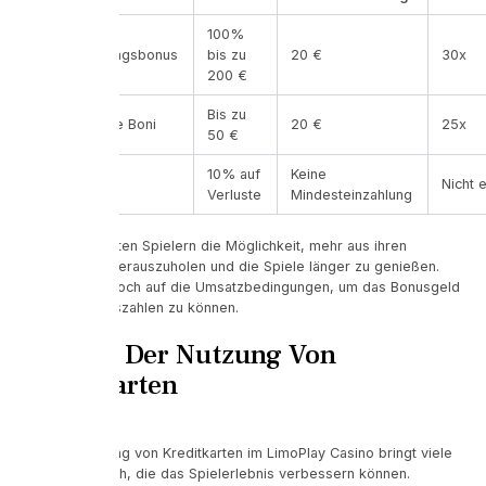
100%
Ersteinzahlungsbonus
bis zu
20 €
30x
200 €
Bis zu
Wochentliche Boni
20 €
25x
50 €
10% auf
Keine
Cashback
Nicht 
Verluste
Mindesteinzahlung
Diese Boni bieten Spielern die Möglichkeit, mehr aus ihren
Einzahlungen herauszuholen und die Spiele länger zu genießen.
Achten Sie jedoch auf die Umsatzbedingungen, um das Bonusgeld
erfolgreich auszahlen zu können.
Vorteile Der Nutzung Von
Kreditkarten
Die Verwendung von Kreditkarten im LimoPlay Casino bringt viele
Vorteile mit sich, die das Spielerlebnis verbessern können.