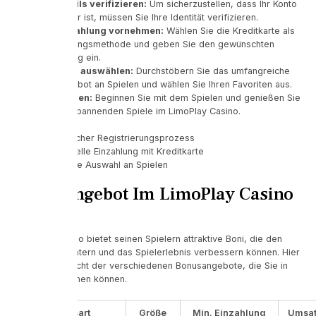
Details verifizieren:
Um sicherzustellen, dass Ihr Konto
sicher ist, müssen Sie Ihre Identität verifizieren.
Einzahlung vornehmen:
Wählen Sie die Kreditkarte als
Zahlungsmethode und geben Sie den gewünschten
Betrag ein.
Spiel auswählen:
Durchstöbern Sie das umfangreiche
Angebot an Spielen und wählen Sie Ihren Favoriten aus.
Spielen:
Beginnen Sie mit dem Spielen und genießen Sie
die spannenden Spiele im LimoPlay Casino.
Einfacher Registrierungsprozess
Schnelle Einzahlung mit Kreditkarte
Große Auswahl an Spielen
Bonusangebot Im LimoPlay Casino
LimoPlay Casino bietet seinen Spielern attraktive Boni, die den
Einstieg erleichtern und das Spielerlebnis verbessern können. Hier
ist eine Übersicht der verschiedenen Bonusangebote, die Sie in
Anspruch nehmen können.
Bonusart
Größe
Min. Einzahlung
Umsat