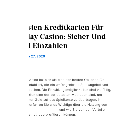
Die Besten Kreditkarten Für
LimoPlay Casino: Sicher Und
Schnell Einzahlen
By
Admin
/
June 27, 2026
Das LimoPlay Casino hat sich als eine der besten Optionen für
Online-Spieler etabliert, die ein umfangreiches Spielangebot und
attraktive Boni suchen. Die Einzahlungsmöglichkeiten sind vielfältig,
wobei Kreditkarten eine der beliebtesten Methoden sind, um
schnell und sicher Geld auf das Spielkonto zu übertragen. In
diesem Artikel erfahren Sie alles Wichtige über die Nutzung von
Kreditkarten im
Casino LimoPlay
und wie Sie von den Vorteilen
dieser Zahlungsmethode profitieren können.