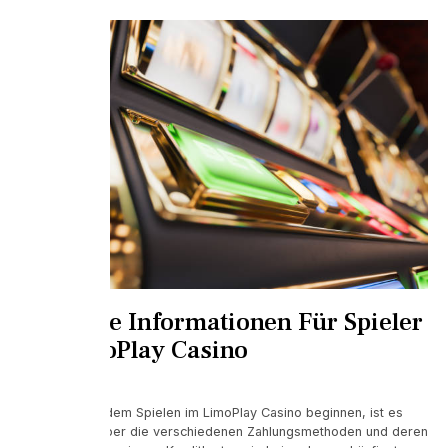
Wichtige Informationen Für Spieler
Im LimoPlay Casino
Bevor Sie mit dem Spielen im LimoPlay Casino beginnen, ist es
wichtig, sich über die verschiedenen Zahlungsmethoden und deren