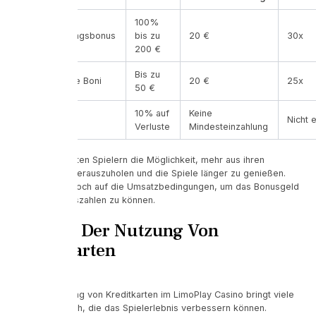
100%
Ersteinzahlungsbonus
bis zu
20 €
30x
200 €
Bis zu
Wochentliche Boni
20 €
25x
50 €
10% auf
Keine
Cashback
Nicht 
Verluste
Mindesteinzahlung
Diese Boni bieten Spielern die Möglichkeit, mehr aus ihren
Einzahlungen herauszuholen und die Spiele länger zu genießen.
Achten Sie jedoch auf die Umsatzbedingungen, um das Bonusgeld
erfolgreich auszahlen zu können.
Vorteile Der Nutzung Von
Kreditkarten
Die Verwendung von Kreditkarten im LimoPlay Casino bringt viele
Vorteile mit sich, die das Spielerlebnis verbessern können.