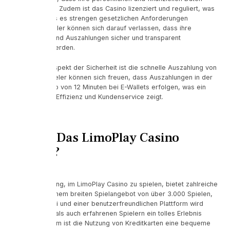
geschützt sind. Zudem ist das Casino lizenziert und reguliert, was
bedeutet, dass es strengen gesetzlichen Anforderungen
unterliegt. Spieler können sich darauf verlassen, dass ihre
Einzahlungen und Auszahlungen sicher und transparent
abgewickelt werden.
Ein weiterer Aspekt der Sicherheit ist die schnelle Auszahlung von
Gewinnen. Spieler können sich freuen, dass Auszahlungen in der
Regel innerhalb von 12 Minuten bei E-Wallets erfolgen, was ein
hohes Maß an Effizienz und Kundenservice zeigt.
Warum Das LimoPlay Casino
Wählen?
Die Entscheidung, im LimoPlay Casino zu spielen, bietet zahlreiche
Vorteile. Mit einem breiten Spielangebot von über 3.000 Spielen,
attraktiven Boni und einer benutzerfreundlichen Plattform wird
sowohl neuen als auch erfahrenen Spielern ein tolles Erlebnis
geboten. Zudem ist die Nutzung von Kreditkarten eine bequeme