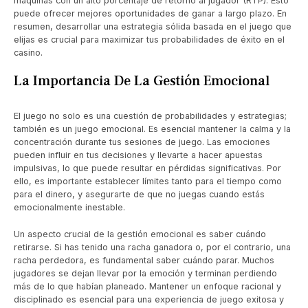
máquinas con un alto porcentaje de retorno al jugador (RTP). Esto
puede ofrecer mejores oportunidades de ganar a largo plazo. En
resumen, desarrollar una estrategia sólida basada en el juego que
elijas es crucial para maximizar tus probabilidades de éxito en el
casino.
La Importancia De La Gestión Emocional
El juego no solo es una cuestión de probabilidades y estrategias;
también es un juego emocional. Es esencial mantener la calma y la
concentración durante tus sesiones de juego. Las emociones
pueden influir en tus decisiones y llevarte a hacer apuestas
impulsivas, lo que puede resultar en pérdidas significativas. Por
ello, es importante establecer límites tanto para el tiempo como
para el dinero, y asegurarte de que no juegas cuando estás
emocionalmente inestable.
Un aspecto crucial de la gestión emocional es saber cuándo
retirarse. Si has tenido una racha ganadora o, por el contrario, una
racha perdedora, es fundamental saber cuándo parar. Muchos
jugadores se dejan llevar por la emoción y terminan perdiendo
más de lo que habían planeado. Mantener un enfoque racional y
disciplinado es esencial para una experiencia de juego exitosa y