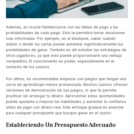
Además, es crucial familiarizarse con las tablas de pago y las
probabilidades de cada juego. Esto te permitirá tomar decisiones
más informadas. Por ejemplo, en el blackjack, saber cuándo
doblar o dividir las cartas puede aumentar significativamente tus
posibilidades de ganar. También es útil estudiar las estrategias de
otros jugadores, ya que esto puede proporcionarte una ventaja
competitiva. El conocimiento es poder, especialmente en el
contexto de los casinos.
Por último, es recomendable empezar con juegos que tengan una
curva de aprendizaje menos pronunciada. Muchos casinos ofrecen
versiones de demostración de sus juegos, lo que te permite
practicar sin arriesgar tu dinero. Aprovechar estas oportunidades
puede ayudarte a mejorar tus habilidades y aumentar tu confianza
antes de jugar con dinero real. Este enfoque gradual es esencial
para cualquier principiante que busque ganar en el casino.
Estableciendo Un Presupuesto Adecuado