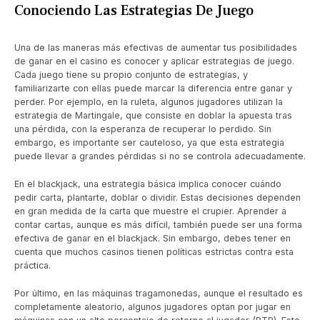
Conociendo Las Estrategias De Juego
Una de las maneras más efectivas de aumentar tus posibilidades
de ganar en el casino es conocer y aplicar estrategias de juego.
Cada juego tiene su propio conjunto de estrategias, y
familiarizarte con ellas puede marcar la diferencia entre ganar y
perder. Por ejemplo, en la ruleta, algunos jugadores utilizan la
estrategia de Martingale, que consiste en doblar la apuesta tras
una pérdida, con la esperanza de recuperar lo perdido. Sin
embargo, es importante ser cauteloso, ya que esta estrategia
puede llevar a grandes pérdidas si no se controla adecuadamente.
En el blackjack, una estrategia básica implica conocer cuándo
pedir carta, plantarte, doblar o dividir. Estas decisiones dependen
en gran medida de la carta que muestre el crupier. Aprender a
contar cartas, aunque es más difícil, también puede ser una forma
efectiva de ganar en el blackjack. Sin embargo, debes tener en
cuenta que muchos casinos tienen políticas estrictas contra esta
práctica.
Por último, en las máquinas tragamonedas, aunque el resultado es
completamente aleatorio, algunos jugadores optan por jugar en