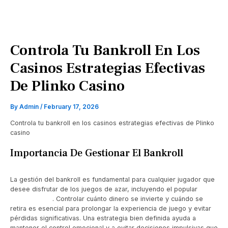
Controla Tu Bankroll En Los
Casinos Estrategias Efectivas
De Plinko Casino
By
Admin
/
February 17, 2026
Controla tu bankroll en los casinos estrategias efectivas de Plinko
casino
Importancia De Gestionar El Bankroll
La gestión del bankroll es fundamental para cualquier jugador que
desee disfrutar de los juegos de azar, incluyendo el popular
Plinko Juego
. Controlar cuánto dinero se invierte y cuándo se
retira es esencial para prolongar la experiencia de juego y evitar
pérdidas significativas. Una estrategia bien definida ayuda a
mantener el control emocional y a evitar decisiones impulsivas que