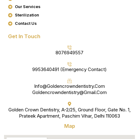
O
R
K
A
Our Services
M
Sterilization
Contact Us
Get In Touch
8076949557
9953640491 (Emergency Contact)
Info@goldencrowndentistry.com
Goldencrowndentistry@gmail.com
Golden Crown Dentistry, A-2/25, Ground Floor, Gate No. 1,
Prateek Apartment, Paschim Vihar, Delhi 110063
Map