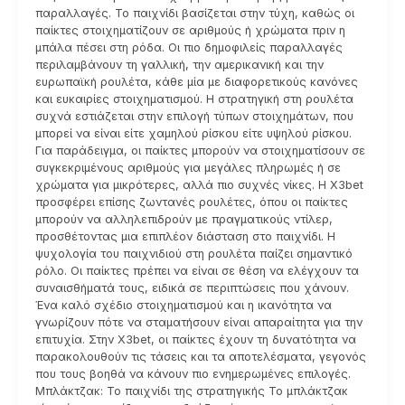
παραλλαγές. Το παιχνίδι βασίζεται στην τύχη, καθώς οι
παίκτες στοιχηματίζουν σε αριθμούς ή χρώματα πριν η
μπάλα πέσει στη ρόδα. Οι πιο δημοφιλείς παραλλαγές
περιλαμβάνουν τη γαλλική, την αμερικανική και την
ευρωπαϊκή ρουλέτα, κάθε μία με διαφορετικούς κανόνες
και ευκαιρίες στοιχηματισμού. Η στρατηγική στη ρουλέτα
συχνά εστιάζεται στην επιλογή τύπων στοιχημάτων, που
μπορεί να είναι είτε χαμηλού ρίσκου είτε υψηλού ρίσκου.
Για παράδειγμα, οι παίκτες μπορούν να στοιχηματίσουν σε
συγκεκριμένους αριθμούς για μεγάλες πληρωμές ή σε
χρώματα για μικρότερες, αλλά πιο συχνές νίκες. Η X3bet
προσφέρει επίσης ζωντανές ρουλέτες, όπου οι παίκτες
μπορούν να αλληλεπιδρούν με πραγματικούς ντίλερ,
προσθέτοντας μια επιπλέον διάσταση στο παιχνίδι. Η
ψυχολογία του παιχνιδιού στη ρουλέτα παίζει σημαντικό
ρόλο. Οι παίκτες πρέπει να είναι σε θέση να ελέγχουν τα
συναισθήματά τους, ειδικά σε περιπτώσεις που χάνουν.
Ένα καλό σχέδιο στοιχηματισμού και η ικανότητα να
γνωρίζουν πότε να σταματήσουν είναι απαραίτητα για την
επιτυχία. Στην X3bet, οι παίκτες έχουν τη δυνατότητα να
παρακολουθούν τις τάσεις και τα αποτελέσματα, γεγονός
που τους βοηθά να κάνουν πιο ενημερωμένες επιλογές.
Μπλάκτζακ: Το παιχνίδι της στρατηγικής Το μπλάκτζακ