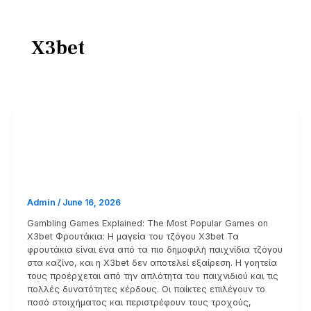
X3bet
X3bet
Gambling Games Explained: The Most Popular Games On
X3bet
Admin
/
June 16, 2026
Gambling Games Explained: The Most Popular Games on
X3bet Φρουτάκια: Η μαγεία του τζόγου X3bet Τα
φρουτάκια είναι ένα από τα πιο δημοφιλή παιχνίδια τζόγου
στα καζίνο, και η X3bet δεν αποτελεί εξαίρεση. Η γοητεία
τους προέρχεται από την απλότητα του παιχνιδιού και τις
πολλές δυνατότητες κέρδους. Οι παίκτες επιλέγουν το
ποσό στοιχήματος και περιστρέφουν τους τροχούς,