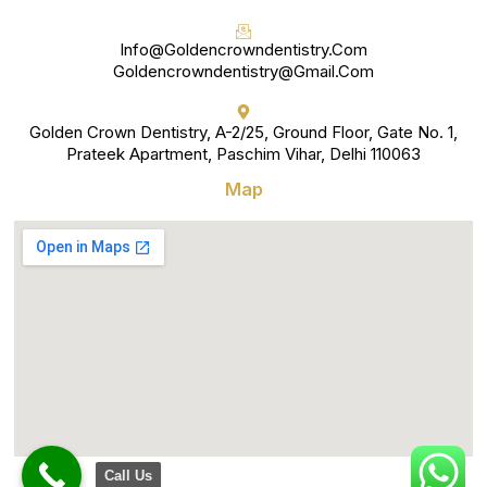
Info@goldencrowndentistry.com
Goldencrowndentistry@gmail.com
Golden Crown Dentistry, A-2/25, Ground Floor, Gate No. 1,
Prateek Apartment, Paschim Vihar, Delhi 110063
Map
Call Us