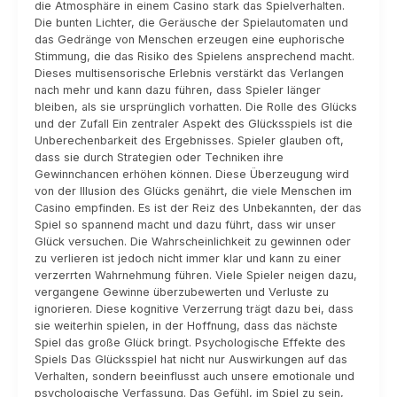
die Atmosphäre in einem Casino stark das Spielverhalten.
Die bunten Lichter, die Geräusche der Spielautomaten und
das Gedränge von Menschen erzeugen eine euphorische
Stimmung, die das Risiko des Spielens ansprechend macht.
Dieses multisensorische Erlebnis verstärkt das Verlangen
nach mehr und kann dazu führen, dass Spieler länger
bleiben, als sie ursprünglich vorhatten. Die Rolle des Glücks
und der Zufall Ein zentraler Aspekt des Glücksspiels ist die
Unberechenbarkeit des Ergebnisses. Spieler glauben oft,
dass sie durch Strategien oder Techniken ihre
Gewinnchancen erhöhen können. Diese Überzeugung wird
von der Illusion des Glücks genährt, die viele Menschen im
Casino empfinden. Es ist der Reiz des Unbekannten, der das
Spiel so spannend macht und dazu führt, dass wir unser
Glück versuchen. Die Wahrscheinlichkeit zu gewinnen oder
zu verlieren ist jedoch nicht immer klar und kann zu einer
verzerrten Wahrnehmung führen. Viele Spieler neigen dazu,
vergangene Gewinne überzubewerten und Verluste zu
ignorieren. Diese kognitive Verzerrung trägt dazu bei, dass
sie weiterhin spielen, in der Hoffnung, dass das nächste
Spiel das große Glück bringt. Psychologische Effekte des
Spiels Das Glücksspiel hat nicht nur Auswirkungen auf das
Verhalten, sondern beeinflusst auch unsere emotionale und
psychologische Verfassung. Das Gefühl, im Spiel zu sein,