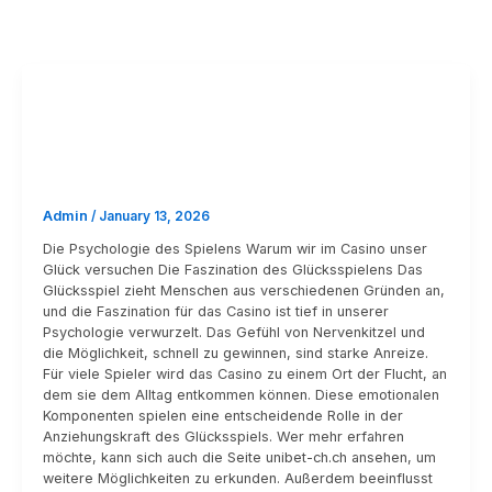
Unibet CH
Die Psychologie Des Spielens Warum Wir Im Casino
Unser Glück Versuchen
Admin
/
January 13, 2026
Die Psychologie des Spielens Warum wir im Casino unser
Glück versuchen Die Faszination des Glücksspielens Das
Glücksspiel zieht Menschen aus verschiedenen Gründen an,
und die Faszination für das Casino ist tief in unserer
Psychologie verwurzelt. Das Gefühl von Nervenkitzel und
die Möglichkeit, schnell zu gewinnen, sind starke Anreize.
Für viele Spieler wird das Casino zu einem Ort der Flucht, an
dem sie dem Alltag entkommen können. Diese emotionalen
Komponenten spielen eine entscheidende Rolle in der
Anziehungskraft des Glücksspiels. Wer mehr erfahren
möchte, kann sich auch die Seite unibet-ch.ch ansehen, um
weitere Möglichkeiten zu erkunden. Außerdem beeinflusst