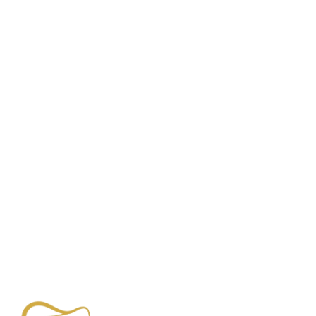
Skip
To
Content