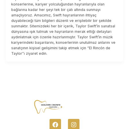
konserlerine, kariyer yolculuğundan hayranlarıyla olan
bağlarına kadar her şeyi tek bir çatı altında sunmayı
amaçlıyoruz. Amacımız, Swift hayranlarının ihtiyaç
duyabileceği tüm bilgileri düzenli ve erişilebilir bir şekilde
sunmaktır. Sitemizdeki her bir içerik, Taylor Swift’in sanatsal
dünyasına ışık tutmak ve hayranların merak ettiği detayları
aydınlatmak için özenle hazırlanmıştır. Taylor Swift’in müzik
kariyerindeki başarılarını, konserlerinin unutulmaz anlarını ve
sanatçının kişisel gelişimini takip etmek için “El Rincón de
Taylor”ı ziyaret edin.
F
I
A
N