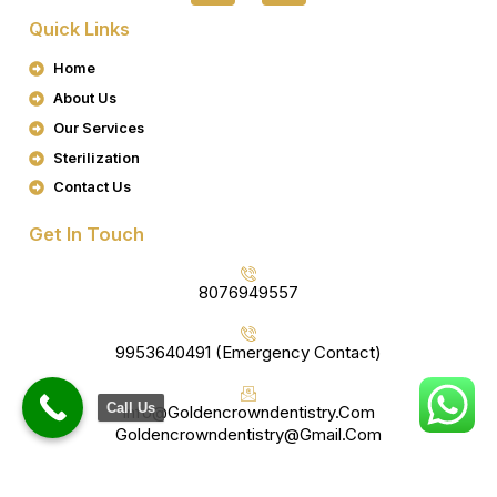
C
S
Quick Links
E
T
B
A
Home
O
G
About Us
O
R
K
A
Our Services
M
Sterilization
Contact Us
Get In Touch
8076949557
9953640491 (Emergency Contact)
Call Us
Info@goldencrowndentistry.com
Goldencrowndentistry@gmail.com
Golden Crown Dentistry, A-2/25, Ground Floor, Gate No. 1,