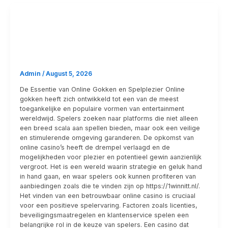
Gambling
Verfijnde Strategieën Voor Winnende Keno-
Weddenschappen: Gokken Onthuld
Admin
/
August 5, 2026
De Essentie van Online Gokken en Spelplezier Online
gokken heeft zich ontwikkeld tot een van de meest
toegankelijke en populaire vormen van entertainment
wereldwijd. Spelers zoeken naar platforms die niet alleen
een breed scala aan spellen bieden, maar ook een veilige
en stimulerende omgeving garanderen. De opkomst van
online casino’s heeft de drempel verlaagd en de
mogelijkheden voor plezier en potentieel gewin aanzienlijk
vergroot. Het is een wereld waarin strategie en geluk hand
in hand gaan, en waar spelers ook kunnen profiteren van
aanbiedingen zoals die te vinden zijn op https://1winnitt.nl/.
Het vinden van een betrouwbaar online casino is cruciaal
voor een positieve spelervaring. Factoren zoals licenties,
beveiligingsmaatregelen en klantenservice spelen een
belangrijke rol in de keuze van spelers. Een casino dat