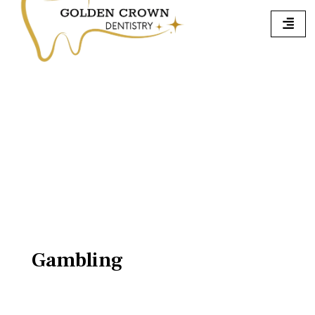
Gambling