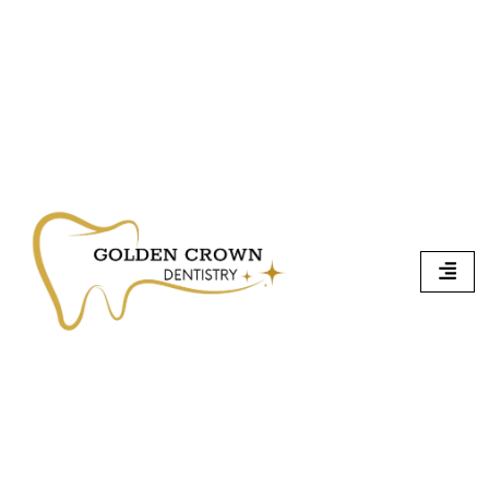
Skip
To
Content