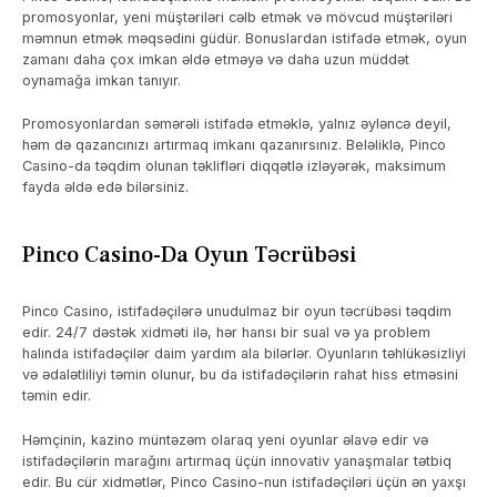
promosyonlar, yeni müştəriləri cəlb etmək və mövcud müştəriləri
məmnun etmək məqsədini güdür. Bonuslardan istifadə etmək, oyun
zamanı daha çox imkan əldə etməyə və daha uzun müddət
oynamağa imkan tanıyır.
Promosyonlardan səmərəli istifadə etməklə, yalnız əyləncə deyil,
həm də qazancınızı artırmaq imkanı qazanırsınız. Beləliklə, Pinco
Casino-da təqdim olunan təklifləri diqqətlə izləyərək, maksimum
fayda əldə edə bilərsiniz.
Pinco Casino-Da Oyun Təcrübəsi
Pinco Casino, istifadəçilərə unudulmaz bir oyun təcrübəsi təqdim
edir. 24/7 dəstək xidməti ilə, hər hansı bir sual və ya problem
halında istifadəçilər daim yardım ala bilərlər. Oyunların təhlükəsizliyi
və ədalətliliyi təmin olunur, bu da istifadəçilərin rahat hiss etməsini
təmin edir.
Həmçinin, kazino müntəzəm olaraq yeni oyunlar əlavə edir və
istifadəçilərin marağını artırmaq üçün innovativ yanaşmalar tətbiq
edir. Bu cür xidmətlər, Pinco Casino-nun istifadəçiləri üçün ən yaxşı