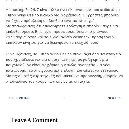
Η υποστήριξη 24/7 είναι άλλο ένα πλεονέκτημα που καθιστά το
Turbo Wins Casino ιδανικό για αρχάριους. Οι χρήστες μπορούν
να έχουν πρόσβαση σε βοήθεια ανά πάσα στιγμή,
διασφαλίζοντας ότι οποιαδήποτε ερώτηση ή απορία μπορεί να
επιλυθεί άμεσα. Επίσης, οι προσφορές, όπως τα μπόνους
καλωσορίσματος και το εβδομαδιαίο cashback, προσφέρουν
επιπλέον κίνητρα για να ξεκινήσεις το παιχνίδι σου.
Συνοψίζοντας, το Turbo Wins Casino συνδυάζει όλα τα στοιχεία
που χρειάζεσαι για μια επιτυχημένη και ασφαλή εμπειρία
παιχνιδιού. Αν είσαι αρχάριος ή απλώς αναζητάς μια νέα
πλατφόρμα, είναι σίγουρα μια επιλογή που αξίζει να εξετάσεις.
Με τις σωστές στρατηγικές και υπεύθυνη προσέγγιση, μπορείς να
απολαύσεις τον κόσμο των καζίνο με επιτυχία.
PREVIOUS
NEXT
Leave A Comment