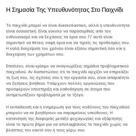
Η Σημασία Της Υπευθυνότητας Στο Παιχνίδι
Το παιχνίδι μπορεί να είναι διασκεδαστικό, αλλά η υπευθυνότητα
είναι ουσιαστική. Είναι εύκολο να παρασυρθείς από τον
ενθουσιασμό και να ξεχάσεις τα όρια σου. Γι’ αυτό είναι
σημαντικό να θέτεις σαφή όρια και να τηρείς τις προθεσμίες σου.
Η καλή διαχείριση του χρόνου είναι εξίσου σημαντική όσο και η
διαχείριση των χρημάτων σου.
Επιπλέον, είναι κρίσιμο να αναγνωρίζεις σημάδια προβληματικού
παιχνιδιού. Αν διαπιστώσεις ότι το παιχνίδι αρχίζει να επηρεάζει
τη ζωή σου, τις σχέσεις σου ή την εργασία σου, είναι απαραίτητο
να ζητήσεις βοήθεια. Υπάρχουν πολλές οργανώσεις που
προσφέρουν υποστήριξη και καθοδήγηση σε άτομα που
αντιμετωπίζουν προβλήματα με το τζόγο.
Η εκπαίδευση και η ενημέρωση για τους κινδύνους του παιχνιδιού
μπορούν να σε βοηθήσουν να παραμείνεις υπεύθυνος. Η
κατανόηση της διαφοράς μεταξύ ψυχαγωγίας και εξάρτησης
είναι το πρώτο βήμα για να απολαμβάνεις το παιχνίδι χωρίς να
βλάπτεις τον εαυτό σου ή τους γύρω σου.