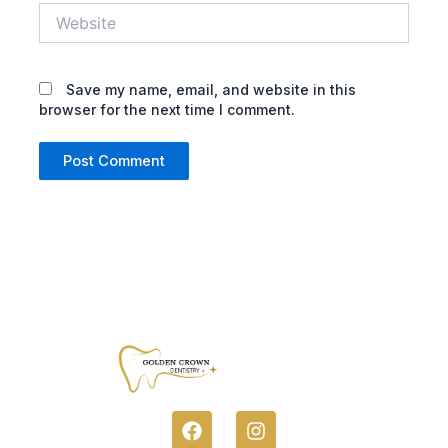
Website
Save my name, email, and website in this
browser for the next time I comment.
F
I
A
N