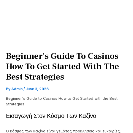
Beginner's Guide To Casinos
How To Get Started With The
Best Strategies
By
Admin
/
June 3, 2026
Beginner's Guide to Casinos How to Get Started with the Best
Strategies
Εισαγωγή Στον Κόσμο Των Καζίνο
Ο κόσμος των καζίνο είναι γεμάτος προκλήσεις και ευκαιρίες.