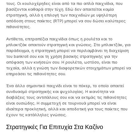
τους. Οι κουλοχέρηδες είναι από τα πιο απλά παιχνίδια, που
βασίζονται καθαρά στην τύχη. Εδώ δεν απαιτείται καμία
στρατηγική, αλλά η επιλογή των παιχνιδιών με υψηλότερη
απόδοση στους παίκτες (RTP) μπορεί να σου δώσει καλύτερες
πιθανότητες.
Αντίθετα, επιτραπέζια παιχνίδια όπως η ρουλέτα και το
μπλακτζάκ απαιτούν στρατηγική και γνώσεις. Στο μπλακτζάκ, για
παράδειγμα, η στρατηγική μπορεί να περιλαμβάνει τη διαχείριση
του bankroll σου και τη χρήση βασικής στρατηγικής για την
απόφαση των κινήσεών σου. Η ρουλέτα, ωστόσο, είναι πιο
τυχαία, αλλά η γνώση των διαφορετικών στοιχημάτων μπορεί να
επηρεάσει τις πιθανότητες σου.
Ένα άλλο σημαντικό παιχνίδι είναι το πόκερ, το οποίο απαιτεί
συνδυασμό στρατηγικής και ψυχολογίας. Η ικανότητα να
διαβάζεις τους αντιπάλους σου και να εκτιμάς τις πιθανότητες
είναι ουσιώδης. Η συμμετοχή σε τουρνουά μπορεί να είναι
ιδιαίτερα προκλητική, αλλά και αποδοτική για τους παίκτες που
έχουν τις κατάλληλες γνώσεις.
Στρατηγικές Για Επιτυχία Στα Καζίνο