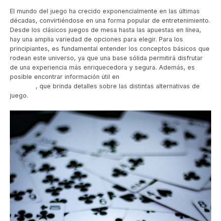
El mundo del juego ha crecido exponencialmente en las últimas
décadas, convirtiéndose en una forma popular de entretenimiento.
Desde los clásicos juegos de mesa hasta las apuestas en línea,
hay una amplia variedad de opciones para elegir. Para los
principiantes, es fundamental entender los conceptos básicos que
rodean este universo, ya que una base sólida permitirá disfrutar
de una experiencia más enriquecedora y segura. Además, es
posible encontrar información útil en
Https://ivibet-Casino-
Cl.com/
, que brinda detalles sobre las distintas alternativas de
juego.