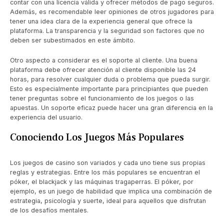
contar con una licencia válida y ofrecer métodos de pago seguros.
Además, es recomendable leer opiniones de otros jugadores para
tener una idea clara de la experiencia general que ofrece la
plataforma. La transparencia y la seguridad son factores que no
deben ser subestimados en este ámbito.
Otro aspecto a considerar es el soporte al cliente. Una buena
plataforma debe ofrecer atención al cliente disponible las 24
horas, para resolver cualquier duda o problema que pueda surgir.
Esto es especialmente importante para principiantes que pueden
tener preguntas sobre el funcionamiento de los juegos o las
apuestas. Un soporte eficaz puede hacer una gran diferencia en la
experiencia del usuario.
Conociendo Los Juegos Más Populares
Los juegos de casino son variados y cada uno tiene sus propias
reglas y estrategias. Entre los más populares se encuentran el
póker, el blackjack y las máquinas tragaperras. El póker, por
ejemplo, es un juego de habilidad que implica una combinación de
estrategia, psicología y suerte, ideal para aquellos que disfrutan
de los desafíos mentales.