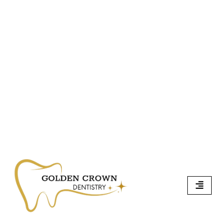
Skip
To
Content