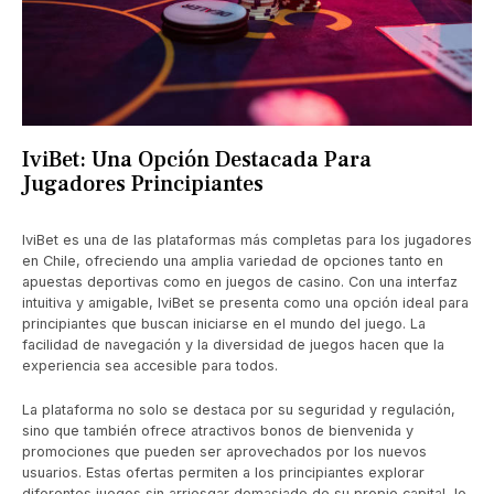
IviBet: Una Opción Destacada Para
Jugadores Principiantes
IviBet es una de las plataformas más completas para los jugadores
en Chile, ofreciendo una amplia variedad de opciones tanto en
apuestas deportivas como en juegos de casino. Con una interfaz
intuitiva y amigable, IviBet se presenta como una opción ideal para
principiantes que buscan iniciarse en el mundo del juego. La
facilidad de navegación y la diversidad de juegos hacen que la
experiencia sea accesible para todos.
La plataforma no solo se destaca por su seguridad y regulación,
sino que también ofrece atractivos bonos de bienvenida y
promociones que pueden ser aprovechados por los nuevos
usuarios. Estas ofertas permiten a los principiantes explorar
diferentes juegos sin arriesgar demasiado de su propio capital, lo