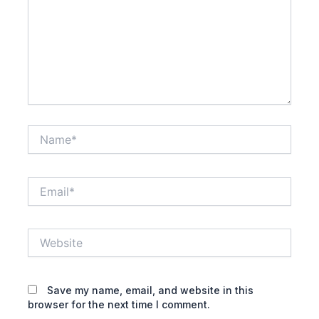
Name*
Email*
Website
Save my name, email, and website in this
browser for the next time I comment.