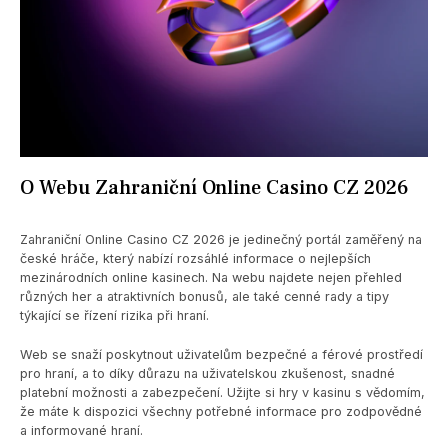
O Webu Zahraniční Online Casino CZ 2026
Zahraniční Online Casino CZ 2026 je jedinečný portál zaměřený na
české hráče, který nabízí rozsáhlé informace o nejlepších
mezinárodních online kasinech. Na webu najdete nejen přehled
různých her a atraktivních bonusů, ale také cenné rady a tipy
týkající se řízení rizika při hraní.
Web se snaží poskytnout uživatelům bezpečné a férové prostředí
pro hraní, a to díky důrazu na uživatelskou zkušenost, snadné
platební možnosti a zabezpečení. Užijte si hry v kasinu s vědomím,
že máte k dispozici všechny potřebné informace pro zodpovědné
a informované hraní.