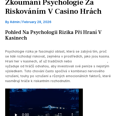
Zkoumání Psychologie Za
Riskováním V Casino Hrách
By
Admin
/
February 28, 2026
Pohled Na Psychologii Rizika Při Hraní V
Kasinech
Psychologie rizika je fascinující oblast, která se zabývá tím, proč
se lidé rozhodují riskovat, zejména v prostředích, jako jsou kasina.
Hraní her v kasinech, ať už tradičních nebo
České Online Casino
,
vyžaduje od hráčů odvahou, aby investovali své peníze s nejistým
výsledkem. Toto chování často spočívá v kombinaci nervového
vzrušení, touhy po vzrušení a různých emocionálních faktorů, které
nasměrují hráče k riskantním rozhodnutím.