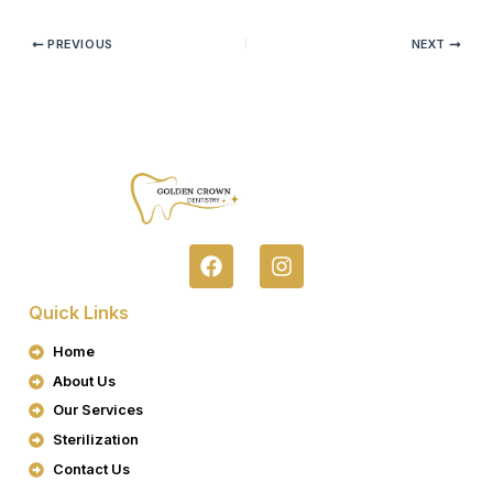
PREVIOUS
NEXT
F
I
A
N
C
S
Quick Links
E
T
B
A
Home
O
G
About Us
O
R
K
A
Our Services
M
Sterilization
Contact Us