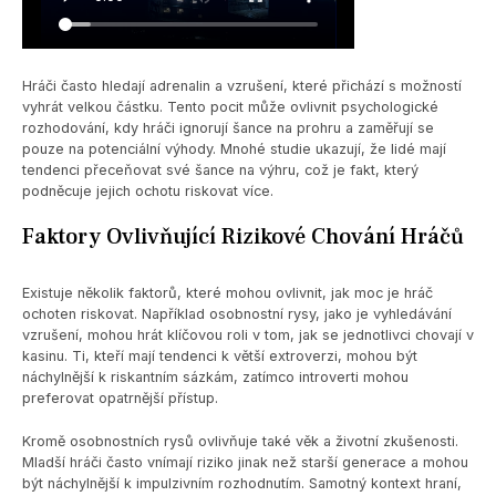
Hráči často hledají adrenalin a vzrušení, které přichází s možností
vyhrát velkou částku. Tento pocit může ovlivnit psychologické
rozhodování, kdy hráči ignorují šance na prohru a zaměřují se
pouze na potenciální výhody. Mnohé studie ukazují, že lidé mají
tendenci přeceňovat své šance na výhru, což je fakt, který
podněcuje jejich ochotu riskovat více.
Faktory Ovlivňující Rizikové Chování Hráčů
Existuje několik faktorů, které mohou ovlivnit, jak moc je hráč
ochoten riskovat. Například osobnostní rysy, jako je vyhledávání
vzrušení, mohou hrát klíčovou roli v tom, jak se jednotlivci chovají v
kasinu. Ti, kteří mají tendenci k větší extroverzi, mohou být
náchylnější k riskantním sázkám, zatímco introverti mohou
preferovat opatrnější přístup.
Kromě osobnostních rysů ovlivňuje také věk a životní zkušenosti.
Mladší hráči často vnímají riziko jinak než starší generace a mohou
být náchylnější k impulzivním rozhodnutím. Samotný kontext hraní,