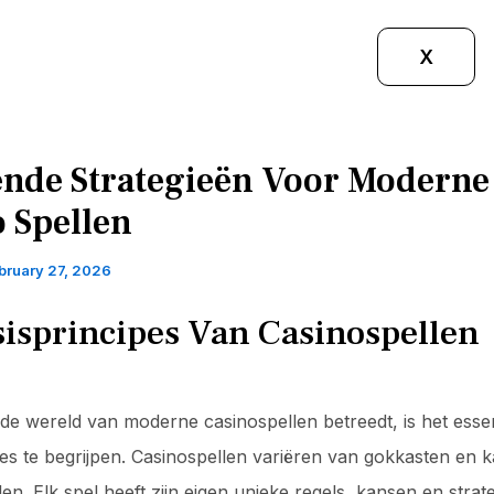
X
nde Strategieën Voor Moderne
 Spellen
bruary 27, 2026
isprincipes Van Casinospellen
de wereld van moderne casinospellen betreedt, is het esse
pes te begrijpen. Casinospellen variëren van gokkasten en k
llen. Elk spel heeft zijn eigen unieke regels, kansen en strate