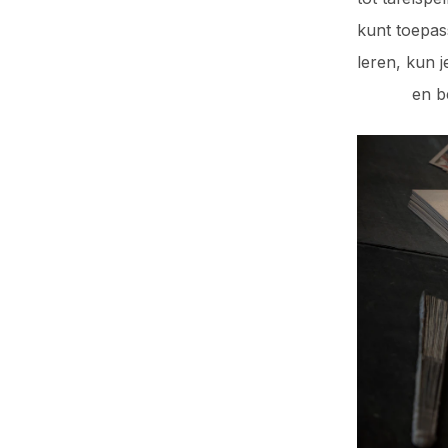
kunt toepas
leren, kun
Cruks
en be