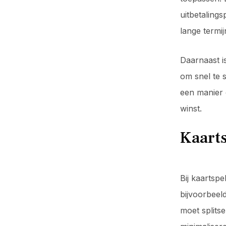
uitbetaling
lange termi
Daarnaast i
om snel te s
een manier 
winst.
Kaarts
Bij kaartspe
bijvoorbeeld
moet splits