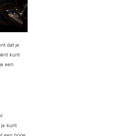
nt dat je
iënt kunt
je een
el
 je kunt
et een hoge