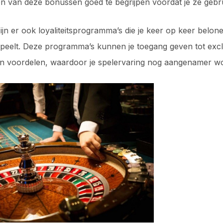
 van deze bonussen goed te begrijpen voordat je ze gebru
jn er ook loyaliteitsprogramma’s die je keer op keer belone
speelt. Deze programma’s kunnen je toegang geven tot exc
n voordelen, waardoor je spelervaring nog aangenamer wo