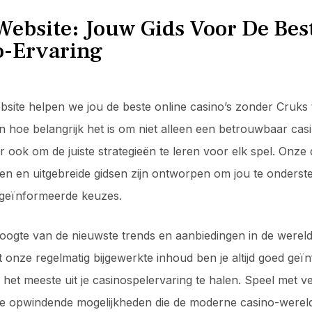
ebsite: Jouw Gids Voor De Bes
o-Ervaring
site helpen we jou de beste online casino’s zonder Cruks 
n hoe belangrijk het is om niet alleen een betrouwbaar casi
r ook om de juiste strategieën te leren voor elk spel. Onze
en en uitgebreide gidsen zijn ontworpen om jou te onderste
geïnformeerde keuzes.
 hoogte van de nieuwste trends en aanbiedingen in de werel
 onze regelmatig bijgewerkte inhoud ben je altijd goed geï
 het meeste uit je casinospelervaring te halen. Speel met 
e opwindende mogelijkheden die de moderne casino-wereld