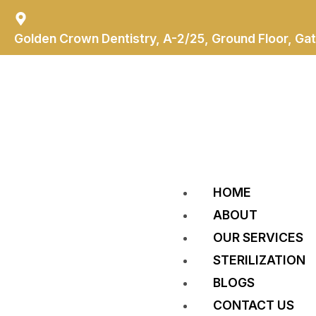
Skip
To
Content
Golden Crown Dentistry, A-2/25, Ground Floor, Gat
HOME
ABOUT
OUR SERVICES
STERILIZATION
BLOGS
CONTACT US