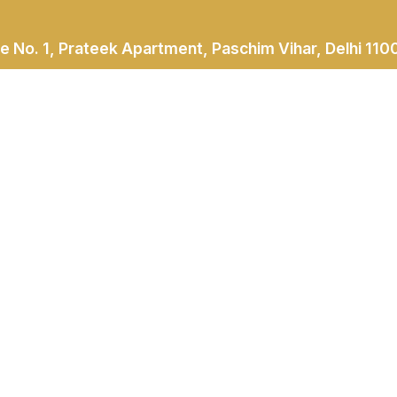
e No. 1, Prateek Apartment, Paschim Vihar, Delhi 110