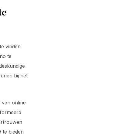
te
te vinden.
no te
 deskundige
unen bij het
d van online
nformeerd
vertrouwen
 te bieden