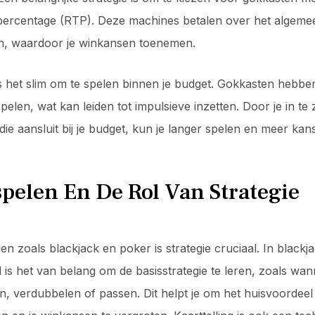
spercentage (RTP). Deze machines betalen over het algem
jn, waardoor je winkansen toenemen.
s het slim om te spelen binnen je budget. Gokkasten hebbe
pelen, wat kan leiden tot impulsieve inzetten. Door je in te
die aansluit bij je budget, kun je langer spelen en meer ka
pelen En De Rol Van Strategie
len zoals blackjack en poker is strategie cruciaal. In blackj
 is het van belang om de basisstrategie te leren, zoals wan
en, verdubbelen of passen. Dit helpt je om het huisvoordeel