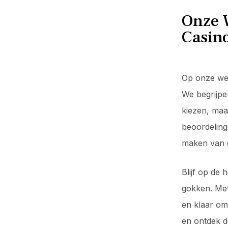
Onze W
Casin
Op onze web
We begrijpe
kiezen, maa
beoordeling
maken van 
Blijf op de
gokken. Met
en klaar om
en ontdek d