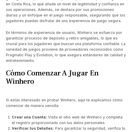
en Costa Rica, lo que añade un nivel de legitimidad y confianza en
sus operaciones. Además, se destaca por sus promociones
diarias y un enfoque en el juego responsable, asegurando que los
jugadores puedan disfrutar de una experiencia de juego segura.
En términos de experiencia de usuario, Winhero se esfuerza por
garantizar procesos de depósito y retiro amigables, lo que es
crucial para los jugadores que buscan una plataforma confiable. La
variedad de juegos proviene de proveedores reconocidos como
Pragmatic Play y Evolution, lo que asegura estándares de calidad y
entretenimiento.
Cómo Comenzar A Jugar En
Winhero
Si estás interesado en probar Winhero, aquí te explicamos cómo
comenzar de manera sencilla:
Crear una Cuenta:
Visita el sitio web de Winhero y completa
el registro proporcionado con tus datos personales.
Verificar tus Detalles:
Para garantizar la seguridad, verifica tu