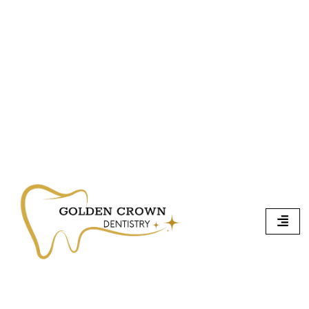
Skip
To
Content