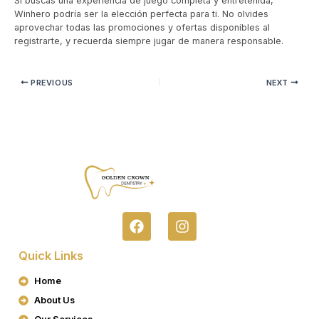
Si buscas una experiencia de juego completa y entretenida,
Winhero podría ser la elección perfecta para ti. No olvides
aprovechar todas las promociones y ofertas disponibles al
registrarte, y recuerda siempre jugar de manera responsable.
PREVIOUS
NEXT
F
I
A
N
C
S
Quick Links
E
T
B
A
Home
O
G
About Us
O
R
K
A