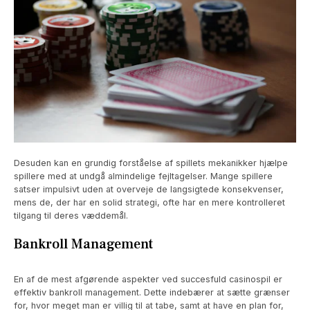
Desuden kan en grundig forståelse af spillets mekanikker hjælpe
spillere med at undgå almindelige fejltagelser. Mange spillere
satser impulsivt uden at overveje de langsigtede konsekvenser,
mens de, der har en solid strategi, ofte har en mere kontrolleret
tilgang til deres væddemål.
Bankroll Management
En af de mest afgørende aspekter ved succesfuld casinospil er
effektiv bankroll management. Dette indebærer at sætte grænser
for, hvor meget man er villig til at tabe, samt at have en plan for,