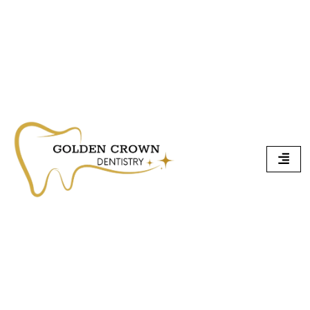
Skip
To
Content