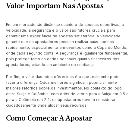
Valor Importam Nas Apostas
Em um mercado tão dinâmico quanto o de apostas esportivas, a
velocidade, a segurança e o valor são fatores cruciais para
garantir uma experiência de apostas satisfatória. A velocidade
garante que os apostadores possam realizar suas apostas
rapidamente, especialmente em eventos como a Copa do Mundo,
onde cada segundo conta. A segurança é igualmente fundamental,
pois protege tanto os dados pessoais quanto financeiros dos
apostadores, criando um ambiente de confiança.
Por fim, o valor das odds oferecidas é o que realmente pode
fazer a diferença. Odds melhores significam potencialmente
maiores retornos sobre os investimentos. No contexto do jogo
entre Suíça e Colômbia, com odds de vitória para a Suíça em 3.5 e
para a Colômbia em 2.2, os apostadores devem considerar
cuidadosamente onde alocar seus recursos.
Como Começar A Apostar