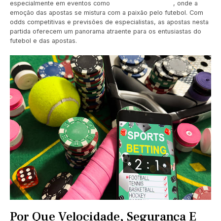
especialmente em eventos como
Suíça Vs Colômbia
, onde a
emoção das apostas se mistura com a paixão pelo futebol. Com
odds competitivas e previsões de especialistas, as apostas nesta
partida oferecem um panorama atraente para os entusiastas do
futebol e das apostas.
Por Que Velocidade, Segurança E