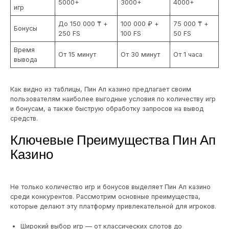
5000+
3000+
4000+
игр
До 150 000 ₸ +
100 000 ₽ +
75 000 ₸ +
Бонусы
250 FS
100 FS
50 FS
Время
От 15 минут
От 30 минут
От 1 часа
вывода
Как видно из таблицы, Пин Ап казино предлагает своим
пользователям наиболее выгодные условия по количеству игр
и бонусам, а также быструю обработку запросов на вывод
средств.
Ключевые Преимущества Пин Ап
Казино
Не только количество игр и бонусов выделяет Пин Ап казино
среди конкурентов. Рассмотрим основные преимущества,
которые делают эту платформу привлекательной для игроков.
Широкий выбор игр — от классических слотов до