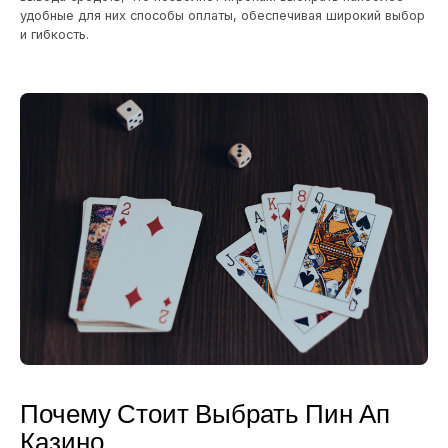
удобные для них способы оплаты, обеспечивая широкий выбор
и гибкость.
Почему Стоит Выбрать Пин Ап
Казино