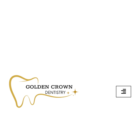
Skip
To
Content