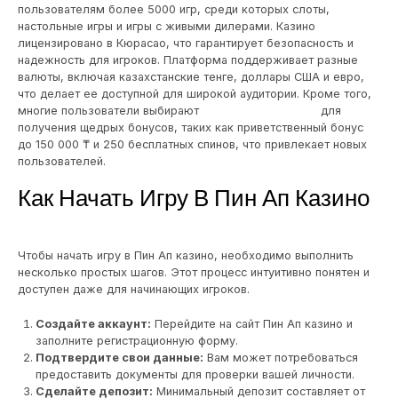
пользователям более 5000 игр, среди которых слоты,
настольные игры и игры с живыми дилерами. Казино
лицензировано в Кюрасао, что гарантирует безопасность и
надежность для игроков. Платформа поддерживает разные
валюты, включая казахстанские тенге, доллары США и евро,
что делает ее доступной для широкой аудитории. Кроме того,
многие пользователи выбирают
Пинап Казино Вход
для
получения щедрых бонусов, таких как приветственный бонус
до 150 000 ₸ и 250 бесплатных спинов, что привлекает новых
пользователей.
Как Начать Игру В Пин Ап Казино
Чтобы начать игру в Пин Ап казино, необходимо выполнить
несколько простых шагов. Этот процесс интуитивно понятен и
доступен даже для начинающих игроков.
Создайте аккаунт:
Перейдите на сайт Пин Ап казино и
заполните регистрационную форму.
Подтвердите свои данные:
Вам может потребоваться
предоставить документы для проверки вашей личности.
Сделайте депозит:
Минимальный депозит составляет от