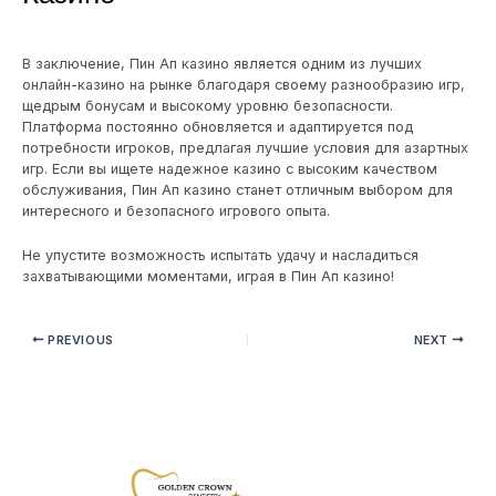
В заключение, Пин Ап казино является одним из лучших
онлайн-казино на рынке благодаря своему разнообразию игр,
щедрым бонусам и высокому уровню безопасности.
Платформа постоянно обновляется и адаптируется под
потребности игроков, предлагая лучшие условия для азартных
игр. Если вы ищете надежное казино с высоким качеством
обслуживания, Пин Ап казино станет отличным выбором для
интересного и безопасного игрового опыта.
Не упустите возможность испытать удачу и насладиться
захватывающими моментами, играя в Пин Ап казино!
PREVIOUS
NEXT