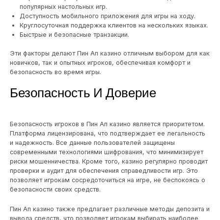
популярных настольных игр.
Доступность мобильного приложения для игры на ходу.
Круглосуточная поддержка клиентов на нескольких языках.
Быстрые и безопасные транзакции.
Эти факторы делают Пин Ап казино отличным выбором для как
новичков, так и опытных игроков, обеспечивая комфорт и
безопасность во время игры.
Безопасность И Доверие
Безопасность игроков в Пин Ап казино является приоритетом.
Платформа лицензирована, что подтверждает ее легальность
и надежность. Все данные пользователей защищены
современными технологиями шифрования, что минимизирует
риски мошенничества. Кроме того, казино регулярно проводит
проверки и аудит для обеспечения справедливости игр. Это
позволяет игрокам сосредоточиться на игре, не беспокоясь о
безопасности своих средств.
Пин Ап казино также предлагает различные методы депозита и
вывода средств, что позволяет игрокам выбирать наиболее