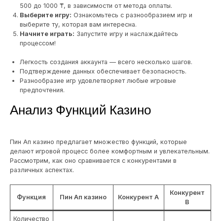
500 до 1000 ₸, в зависимости от метода оплаты.
Выберите игру:
Ознакомьтесь с разнообразием игр и
выберите ту, которая вам интересна.
Начните играть:
Запустите игру и наслаждайтесь
процессом!
Легкость создания аккаунта — всего несколько шагов.
Подтверждение данных обеспечивает безопасность.
Разнообразие игр удовлетворяет любые игровые
предпочтения.
Анализ Функций Казино
Пин Ап казино предлагает множество функций, которые
делают игровой процесс более комфортным и увлекательным.
Рассмотрим, как оно сравнивается с конкурентами в
различных аспектах.
Конкурент
Функция
Пин Ап казино
Конкурент A
B
Количество