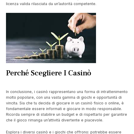
licenza valida rilasciata da un’autorità competente.
Perché Scegliere I Casinò
In conclusione, i casinò rappresentano una forma di intrattenimento
molto popolare, con una vasta gamma di giochi e opportunità di
vincita. Sia che tu decida di giocare in un casinò fisico o online, è
fondamentale essere informati e giocare in modo responsabile.
Ricorda sempre di stabilire un budget e di rispettarlo per garantire
che il gioco rimanga un’attività divertente e piacevole.
Esplora i diversi casinò e i giochi che offrono: potrebbe essere