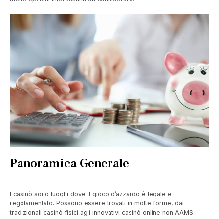
Panoramica Generale
I casinò sono luoghi dove il gioco d’azzardo è legale e
regolamentato. Possono essere trovati in molte forme, dai
tradizionali casinò fisici agli innovativi casinò online non AAMS. I