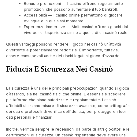
Bonus e promozioni — I casinò offrono regolarmente
promozioni che possono aumentare il tuo bankroll.
Accessibilità — I casinò online permettono di giocare
ovunque e in qualsiasi momento.
Esperienze immersive — Molti casinò offrono giochi dal
vivo per un’esperienza simile a quella di un casinò reale.
Questi vantaggi possono rendere il gioco nei casinò un’attività
divertente e potenzialmente redditizia. È importante, tuttavia,
essere consapevoli anche dei rischi legati al gioco d’azzardo.
Fiducia E Sicurezza Nei Casinò
La sicurezza è una delle principali preoccupazioni quando si gioca
d’azzardo, sia nei casinò fisici che online. È essenziale scegliere
piattaforme che siano autorizzate e regolamentate. I casinò
affidabili utilizzano misure di sicurezza avanzate, come crittografia
dei dati e protocolli di verifica dell’identità, per proteggere i tuoi
dati personali e finanziari.
Inoltre, verifica sempre le recensioni da parte di altri giocatori e le
certificazioni di sicurezza. Un casinò rispettabile deve avere una