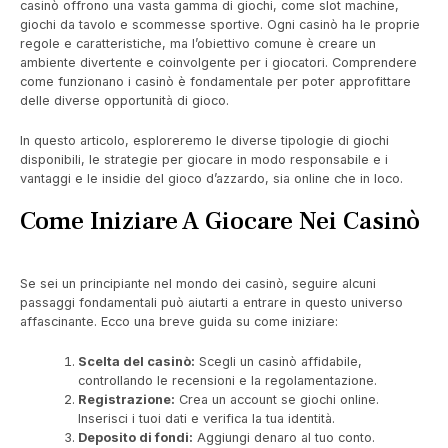
casinò offrono una vasta gamma di giochi, come slot machine,
giochi da tavolo e scommesse sportive. Ogni casinò ha le proprie
regole e caratteristiche, ma l’obiettivo comune è creare un
ambiente divertente e coinvolgente per i giocatori. Comprendere
come funzionano i casinò è fondamentale per poter approfittare
delle diverse opportunità di gioco.
In questo articolo, esploreremo le diverse tipologie di giochi
disponibili, le strategie per giocare in modo responsabile e i
vantaggi e le insidie del gioco d’azzardo, sia online che in loco.
Come Iniziare A Giocare Nei Casinò
Se sei un principiante nel mondo dei casinò, seguire alcuni
passaggi fondamentali può aiutarti a entrare in questo universo
affascinante. Ecco una breve guida su come iniziare:
Scelta del casinò:
Scegli un casinò affidabile,
controllando le recensioni e la regolamentazione.
Registrazione:
Crea un account se giochi online.
Inserisci i tuoi dati e verifica la tua identità.
Deposito di fondi:
Aggiungi denaro al tuo conto.