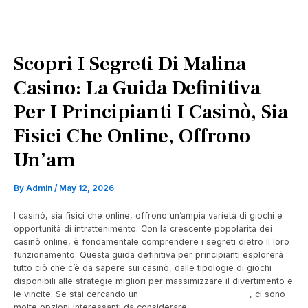
Scopri I Segreti Di Malina
Casino: La Guida Definitiva
Per I Principianti I Casinò, Sia
Fisici Che Online, Offrono
Un’am
By
Admin
/
May 12, 2026
I casinò, sia fisici che online, offrono un’ampia varietà di giochi e
opportunità di intrattenimento. Con la crescente popolarità dei
casinò online, è fondamentale comprendere i segreti dietro il loro
funzionamento. Questa guida definitiva per principianti esplorerà
tutto ciò che c’è da sapere sui casinò, dalle tipologie di giochi
disponibili alle strategie migliori per massimizzare il divertimento e
le vincite. Se stai cercando un
Casino Online Non Aams
, ci sono
molte opzioni interessanti da considerare.