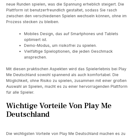
neue Runden spielen, was die Spannung erheblich steigert. Die
Plattform ist benutzerfreundlich gestaltet, sodass Sie rasch
zwischen den verschiedenen Spielen wechseln können, ohne im
Prozess stecken zu bleiben.
Mobiles Design, das auf Smartphones und Tablets
optimiert ist.
Demo-Modus, um risikofrei zu spielen.
Vielfältige Spieloptionen, die jeden Geschmack
ansprechen.
Mit diesen praktischen Aspekten wird das Spielerlebnis bei Play
Me Deutschland sowohl spannend als auch komfortabel. Die
Möglichkeit, ohne Risiko zu spielen, zusammen mit einer großen
Auswahl an Spielen, macht es zu einer hervorragenden Plattform
für alle Spieler.
Wichtige Vorteile Von Play Me
Deutschland
Die wichtigsten Vorteile von Play Me Deutschland machen es zu