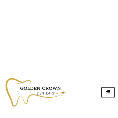
Skip
To
Content