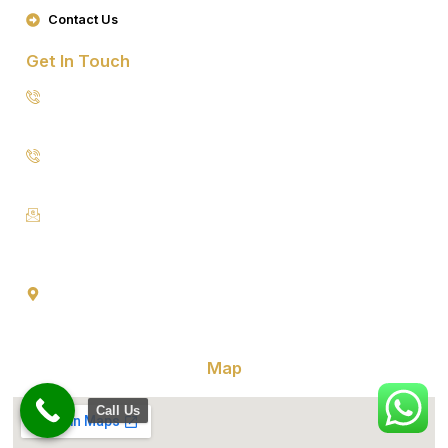
Contact Us
Get In Touch
8076949557
9953640491 (Emergency Contact)
Info@goldencrowndentistry.com
Goldencrowndentistry@gmail.com
Golden Crown Dentistry, A-2/25, Ground Floor, Gate No. 1,
Prateek Apartment, Paschim Vihar, Delhi 110063
Map
Call Us