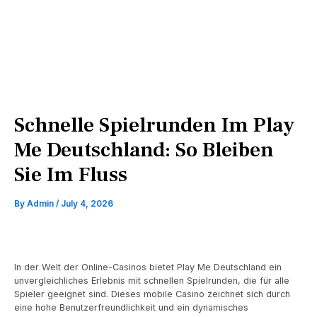
Schnelle Spielrunden Im Play
Me Deutschland: So Bleiben
Sie Im Fluss
By
Admin
/
July 4, 2026
In der Welt der Online-Casinos bietet Play Me Deutschland ein
unvergleichliches Erlebnis mit schnellen Spielrunden, die für alle
Spieler geeignet sind. Dieses mobile Casino zeichnet sich durch
eine hohe Benutzerfreundlichkeit und ein dynamisches