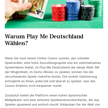
Warum Play Me Deutschland
Wählen?
Wenn Sie nach einem Online-Casino suchen, das schnelle
Spielrunden, eine hohe Auszahlungsquote und ein unterhaltsames
Spielerlebnis bietet, ist Play Me Deutschland die ideale Wahl. Mit
der Möglichkeit, im Demo-Modus zu spielen, können Sie die
verschiedenen Spiele risikofrei testen. Die mobile Optimierung
ermöglicht es Ihnen, jederzeit und überall zu spielen, was das
Casino-Erlebnis noch bequemer macht.
Zusätzlich bietet die Plattform einen hohen dynamischen
Multiplikator und eine einfache Spielbenutzeroberfläche, die das
Spielen spannend und einfach macht. Entdecken Sie die Welt von