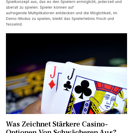
Spielkonzept aus, das es den Spielern ermöglicht, jederzeit und
überall zu spielen. Spieler können auf
Playmedemo.com
aufregende Multiplikatoren entdecken und die Möglichkeit, im
Demo-Modus zu spielen, bleibt das Spielerlebnis frisch und
fesselnd.
Was Zeichnet Stärkere Casino-
Optionen Von Schwächeren Aus?