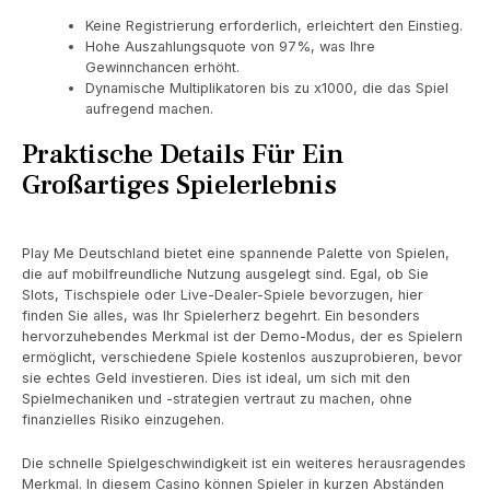
Keine Registrierung erforderlich, erleichtert den Einstieg.
Hohe Auszahlungsquote von 97%, was Ihre
Gewinnchancen erhöht.
Dynamische Multiplikatoren bis zu x1000, die das Spiel
aufregend machen.
Praktische Details Für Ein
Großartiges Spielerlebnis
Play Me Deutschland bietet eine spannende Palette von Spielen,
die auf mobilfreundliche Nutzung ausgelegt sind. Egal, ob Sie
Slots, Tischspiele oder Live-Dealer-Spiele bevorzugen, hier
finden Sie alles, was Ihr Spielerherz begehrt. Ein besonders
hervorzuhebendes Merkmal ist der Demo-Modus, der es Spielern
ermöglicht, verschiedene Spiele kostenlos auszuprobieren, bevor
sie echtes Geld investieren. Dies ist ideal, um sich mit den
Spielmechaniken und -strategien vertraut zu machen, ohne
finanzielles Risiko einzugehen.
Die schnelle Spielgeschwindigkeit ist ein weiteres herausragendes
Merkmal. In diesem Casino können Spieler in kurzen Abständen