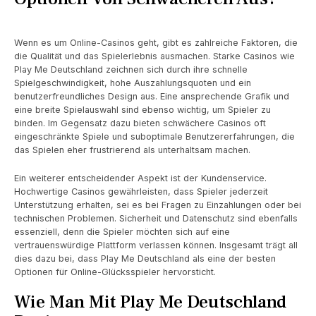
Wenn es um Online-Casinos geht, gibt es zahlreiche Faktoren, die
die Qualität und das Spielerlebnis ausmachen. Starke Casinos wie
Play Me Deutschland zeichnen sich durch ihre schnelle
Spielgeschwindigkeit, hohe Auszahlungsquoten und ein
benutzerfreundliches Design aus. Eine ansprechende Grafik und
eine breite Spielauswahl sind ebenso wichtig, um Spieler zu
binden. Im Gegensatz dazu bieten schwächere Casinos oft
eingeschränkte Spiele und suboptimale Benutzererfahrungen, die
das Spielen eher frustrierend als unterhaltsam machen.
Ein weiterer entscheidender Aspekt ist der Kundenservice.
Hochwertige Casinos gewährleisten, dass Spieler jederzeit
Unterstützung erhalten, sei es bei Fragen zu Einzahlungen oder bei
technischen Problemen. Sicherheit und Datenschutz sind ebenfalls
essenziell, denn die Spieler möchten sich auf eine
vertrauenswürdige Plattform verlassen können. Insgesamt trägt all
dies dazu bei, dass Play Me Deutschland als eine der besten
Optionen für Online-Glücksspieler hervorsticht.
Wie Man Mit Play Me Deutschland