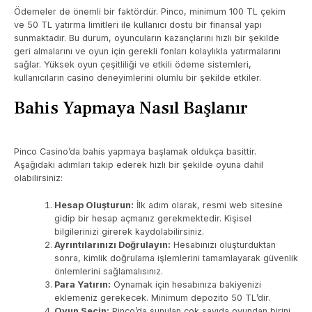
Ödemeler de önemli bir faktördür. Pinco, minimum 100 TL çekim
ve 50 TL yatırma limitleri ile kullanıcı dostu bir finansal yapı
sunmaktadır. Bu durum, oyuncuların kazançlarını hızlı bir şekilde
geri almalarını ve oyun için gerekli fonları kolaylıkla yatırmalarını
sağlar. Yüksek oyun çeşitliliği ve etkili ödeme sistemleri,
kullanıcıların casino deneyimlerini olumlu bir şekilde etkiler.
Bahis Yapmaya Nasıl Başlanır
Pinco Casino’da bahis yapmaya başlamak oldukça basittir.
Aşağıdaki adımları takip ederek hızlı bir şekilde oyuna dahil
olabilirsiniz:
Hesap Oluşturun:
İlk adım olarak, resmi web sitesine
gidip bir hesap açmanız gerekmektedir. Kişisel
bilgilerinizi girerek kaydolabilirsiniz.
Ayrıntılarınızı Doğrulayın:
Hesabınızı oluşturduktan
sonra, kimlik doğrulama işlemlerini tamamlayarak güvenlik
önlemlerini sağlamalısınız.
Para Yatırın:
Oynamak için hesabınıza bakiyenizi
eklemeniz gerekecek. Minimum depozito 50 TL’dir.
Oyun Seçin:
Pinco’da sunulan çok sayıda oyundan birini