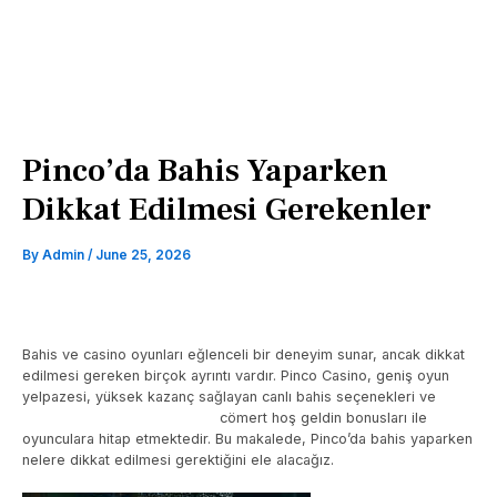
Pinco’da Bahis Yaparken
Dikkat Edilmesi Gerekenler
By
Admin
/
June 25, 2026
Bahis ve casino oyunları eğlenceli bir deneyim sunar, ancak dikkat
edilmesi gereken birçok ayrıntı vardır. Pinco Casino, geniş oyun
yelpazesi, yüksek kazanç sağlayan canlı bahis seçenekleri ve
Https://pinco-Giris.com.tr/
cömert hoş geldin bonusları ile
oyunculara hitap etmektedir. Bu makalede, Pinco’da bahis yaparken
nelere dikkat edilmesi gerektiğini ele alacağız.