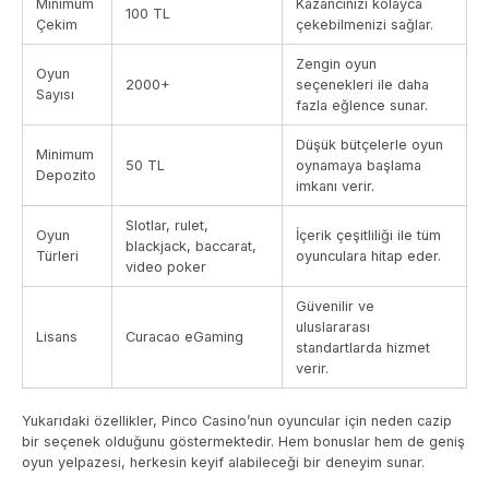
Minimum
Kazancınızı kolayca
100 TL
Çekim
çekebilmenizi sağlar.
Zengin oyun
Oyun
2000+
seçenekleri ile daha
Sayısı
fazla eğlence sunar.
Düşük bütçelerle oyun
Minimum
50 TL
oynamaya başlama
Depozito
imkanı verir.
Slotlar, rulet,
Oyun
İçerik çeşitliliği ile tüm
blackjack, baccarat,
Türleri
oyunculara hitap eder.
video poker
Güvenilir ve
uluslararası
Lisans
Curacao eGaming
standartlarda hizmet
verir.
Yukarıdaki özellikler, Pinco Casino’nun oyuncular için neden cazip
bir seçenek olduğunu göstermektedir. Hem bonuslar hem de geniş
oyun yelpazesi, herkesin keyif alabileceği bir deneyim sunar.