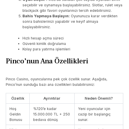
seçebilir ve oynamaya başlayabilirsiniz. Slotlar, rulet veya
blackjack gibi favori oyunlarınızı tercih edebilirsiniz.
Bahis Yapmaya Başlayın:
Oyununuza karar verdikten
sonra bahislerinizi yapabilir ve keyif almaya
başlayabilirsiniz.
Hızlı hesap açma süreci
Güvenli kimlik doğrulama
Kolay para yatırma işlemleri
Pinco’nun Ana Özellikleri
Pinco Casino, oyuncularına pek çok özellik sunar. Aşağıda,
Pinco’nun sunduğu bazı ana özellikleri bulabilirsiniz:
Özellik
Ayrıntılar
Neden Önemli?
Hoş
%120’e kadar
Yeni oyuncular için
Geldin
15.000.000 TL + 250
cazip bir başlangıç
Bonusu
bedava dönüş
sunar.