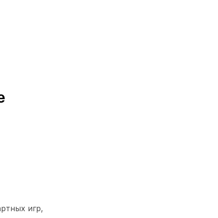
е
ртных игр,