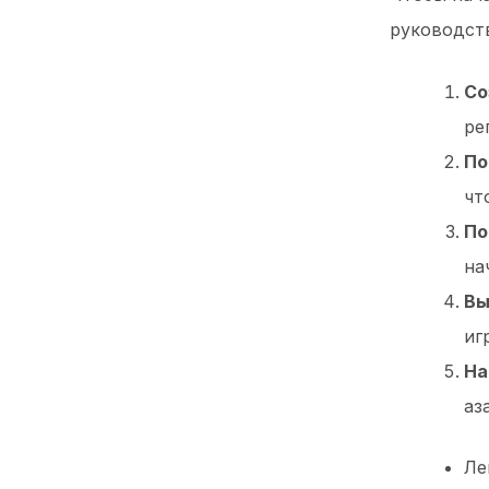
руководст
Со
ре
По
чт
По
на
Вы
иг
На
аз
Ле