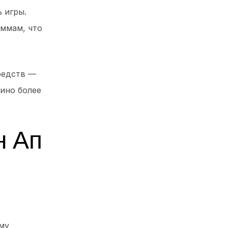
 игры.
аммам, что
редств —
зино более
н Ап
ому