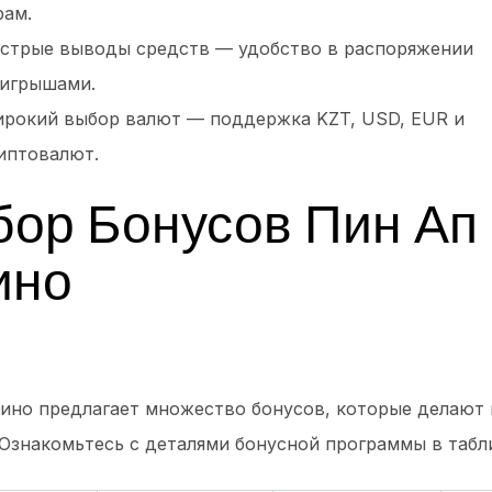
рам.
стрые выводы средств — удобство в распоряжении
игрышами.
рокий выбор валют — поддержка KZT, USD, EUR и
иптовалют.
бор Бонусов Пин Ап
ино
ино предлагает множество бонусов, которые делают 
Ознакомьтесь с деталями бонусной программы в табл