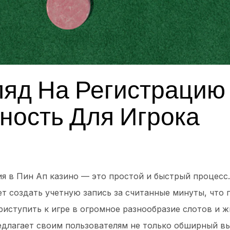
ляд На Регистрацию
ность Для Игрока
я в Пин Ап казино — это простой и быстрый процесс
т создать учетную запись за считанные минуты, что 
риступить к игре в огромное разнообразие слотов и ж
длагает своим пользователям не только обширный вы