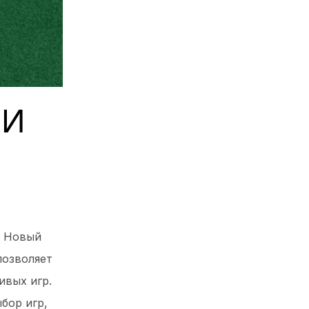
 И
. Новый
позволяет
ивых игр.
бор игр,