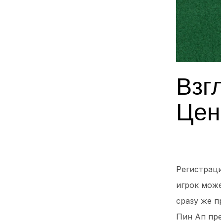
Взг
Цен
Регистраци
игрок може
сразу же п
Пин Ап пре