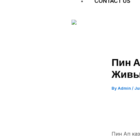
CONTACT US
Пин А
Живы
By
Admin
/
Ju
Пин Ап каз