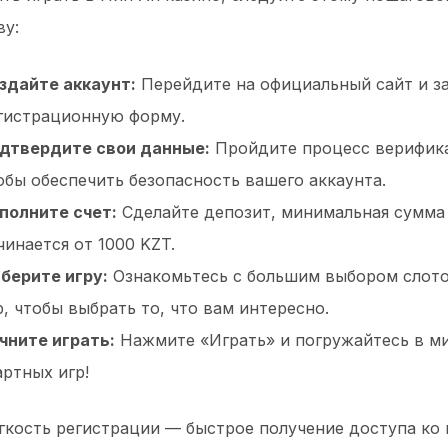
ву:
здайте аккаунт:
Перейдите на официальный сайт и з
гистрационную форму.
дтвердите свои данные:
Пройдите процесс верифик
обы обеспечить безопасность вашего аккаунта.
полните счет:
Сделайте депозит, минимальная сумма
чинается от 1000 KZT.
берите игру:
Ознакомьтесь с большим выбором слот
р, чтобы выбрать то, что вам интересно.
чните играть:
Нажмите «Играть» и погружайтесь в м
артных игр!
гкость регистрации — быстрое получение доступа ко