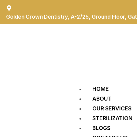
Skip
To
Content
Golden Crown Dentistry, A-2/25, Ground Floor, Gat
HOME
ABOUT
OUR SERVICES
STERILIZATION
BLOGS