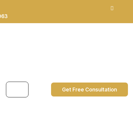
063
Get Free Consultation