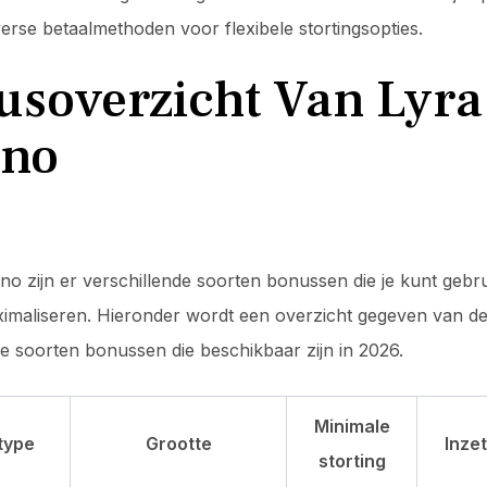
erse betaalmethoden voor flexibele stortingsopties.
usoverzicht Van Lyra
ino
ino zijn er verschillende soorten bonussen die je kunt gebr
ximaliseren. Hieronder wordt een overzicht gegeven van d
de soorten bonussen die beschikbaar zijn in 2026.
Minimale
type
Grootte
Inze
storting