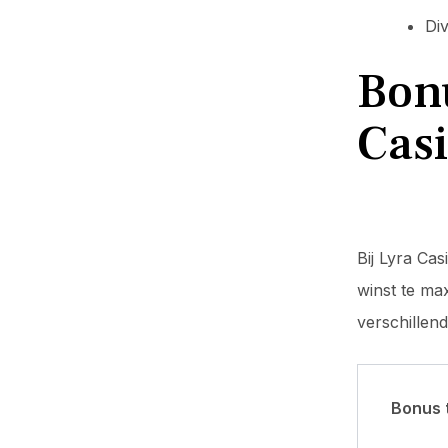
Div
Bon
Cas
Bij Lyra Cas
winst te ma
verschillen
Bonus 