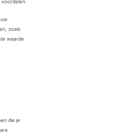
 voordelen.
ouw
en, zoals
ste waarde
en die je
bare