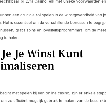
schikbaar bij Lyra Casino, elk met unieke voorwaarden en
nnen een cruciale rol spelen in de winstgevendheid van j
. Het is essentieel om de verschillende bonussen te begrijp
ussen, gratis spins en loyaliteitsprogramma’s, om de mee
ng te halen.
Je Je Winst Kunt
imaliseren
egint met spelen bij een online casino, zijn er enkele stapp
 om zo efficiënt mogelijk gebruik te maken van de beschik