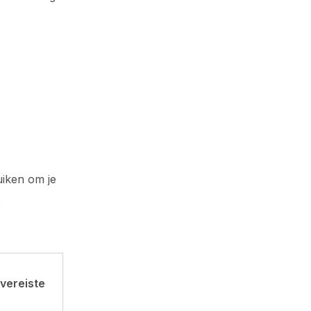
uiken om je
e
tvereiste