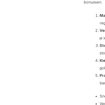
bonussen.
Ma
reg
Ve
je 
St
st
Kie
gok
Pr
ban
Sne
Ver