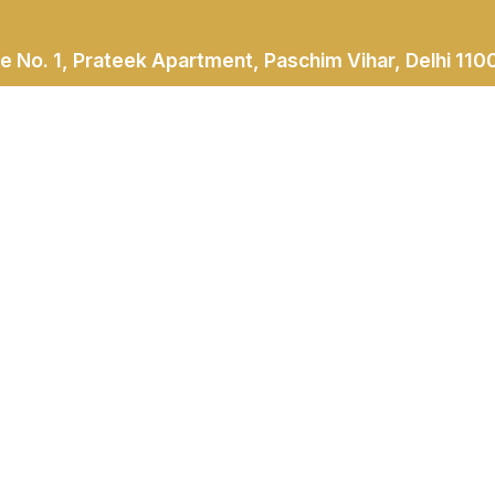
e No. 1, Prateek Apartment, Paschim Vihar, Delhi 110