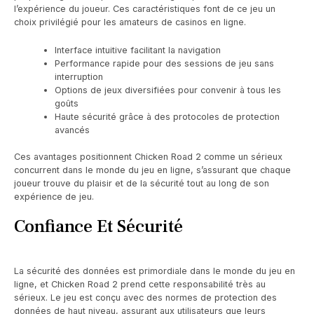
l’expérience du joueur. Ces caractéristiques font de ce jeu un
choix privilégié pour les amateurs de casinos en ligne.
Interface intuitive facilitant la navigation
Performance rapide pour des sessions de jeu sans
interruption
Options de jeux diversifiées pour convenir à tous les
goûts
Haute sécurité grâce à des protocoles de protection
avancés
Ces avantages positionnent Chicken Road 2 comme un sérieux
concurrent dans le monde du jeu en ligne, s’assurant que chaque
joueur trouve du plaisir et de la sécurité tout au long de son
expérience de jeu.
Confiance Et Sécurité
La sécurité des données est primordiale dans le monde du jeu en
ligne, et Chicken Road 2 prend cette responsabilité très au
sérieux. Le jeu est conçu avec des normes de protection des
données de haut niveau, assurant aux utilisateurs que leurs