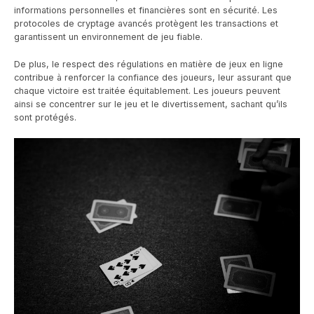
informations personnelles et financières sont en sécurité. Les
protocoles de cryptage avancés protègent les transactions et
garantissent un environnement de jeu fiable.
De plus, le respect des régulations en matière de jeux en ligne
contribue à renforcer la confiance des joueurs, leur assurant que
chaque victoire est traitée équitablement. Les joueurs peuvent
ainsi se concentrer sur le jeu et le divertissement, sachant qu’ils
sont protégés.