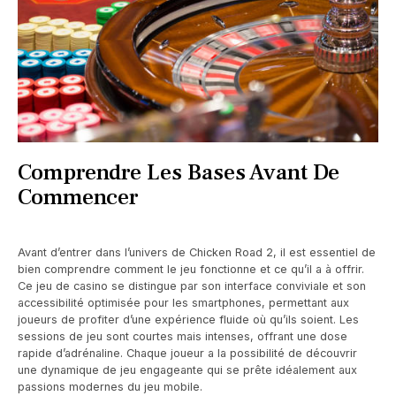
Comprendre Les Bases Avant De
Commencer
Avant d’entrer dans l’univers de Chicken Road 2, il est essentiel de
bien comprendre comment le jeu fonctionne et ce qu’il a à offrir.
Ce jeu de casino se distingue par son interface conviviale et son
accessibilité optimisée pour les smartphones, permettant aux
joueurs de profiter d’une expérience fluide où qu’ils soient. Les
sessions de jeu sont courtes mais intenses, offrant une dose
rapide d’adrénaline. Chaque joueur a la possibilité de découvrir
une dynamique de jeu engageante qui se prête idéalement aux
passions modernes du jeu mobile.