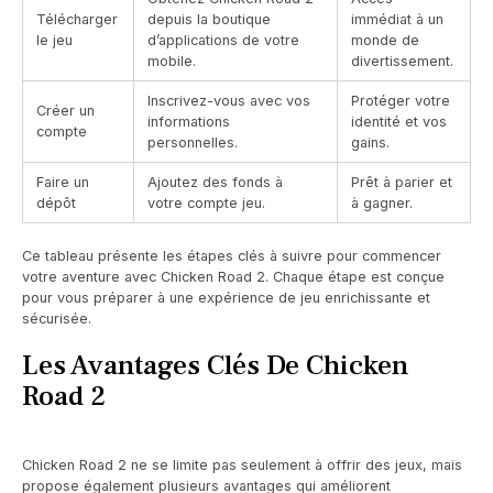
Télécharger
depuis la boutique
immédiat à un
le jeu
d’applications de votre
monde de
mobile.
divertissement.
Inscrivez-vous avec vos
Protéger votre
Créer un
informations
identité et vos
compte
personnelles.
gains.
Faire un
Ajoutez des fonds à
Prêt à parier et
dépôt
votre compte jeu.
à gagner.
Ce tableau présente les étapes clés à suivre pour commencer
votre aventure avec Chicken Road 2. Chaque étape est conçue
pour vous préparer à une expérience de jeu enrichissante et
sécurisée.
Les Avantages Clés De Chicken
Road 2
Chicken Road 2 ne se limite pas seulement à offrir des jeux, mais
propose également plusieurs avantages qui améliorent