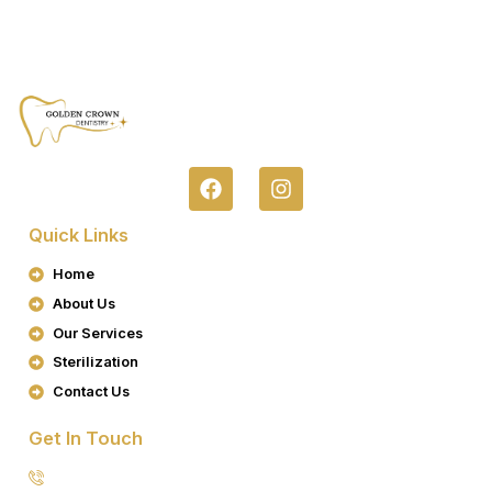
F
I
A
N
C
S
Quick Links
E
T
B
A
Home
O
G
About Us
O
R
K
A
Our Services
M
Sterilization
Contact Us
Get In Touch