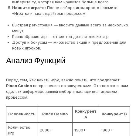
выберите ту, которая вам нравится больше всего.
Начните играть:
После выбора игры просто нажмите
«Играть» и наслаждайтесь процессом!
Быстрая регистрация — вносите данные всего за несколько
минут.
Разнообразие игр — от слотов до настольных игр.
Доступ к бонусам — множество акций и предложений для
новых игроков.
Анализ Функций
Перед тем, как начать игру, важно понять, что предлагает
Pinco Casino
по сравнению с конкурентами. Это поможет вам
сделать информированный выбор и насладиться игровым
процессом.
Конкурент
Особенность
Pinco Casino
Конкурент B
A
Количество
2000+
1500+
1800+
игр