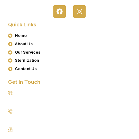
F
I
A
N
C
S
Quick Links
E
T
B
A
Home
O
G
About Us
O
R
K
A
Our Services
M
Sterilization
Contact Us
Get In Touch
8076949557
9953640491 (Emergency Contact)
Info@goldencrowndentistry.com