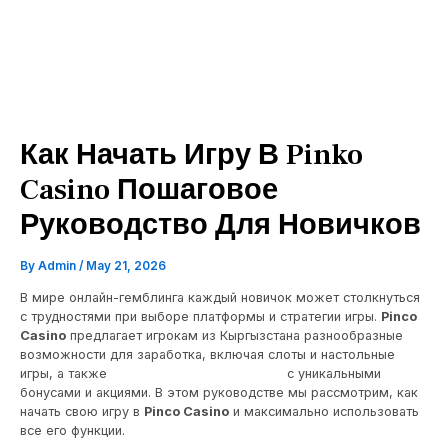
Как Начать Игру В Pinko
Casino Пошаговое
Руководство Для Новичков
By
Admin
/
May 21, 2026
В мире онлайн-гемблинга каждый новичок может столкнуться
с трудностями при выборе платформы и стратегии игры.
Pinco
Casino
предлагает игрокам из Кыргызстана разнообразные
возможности для заработка, включая слоты и настольные
игры, а также
Pinco Казино Кыргызстан
с уникальными
бонусами и акциями. В этом руководстве мы рассмотрим, как
начать свою игру в
Pinco Casino
и максимально использовать
все его функции.