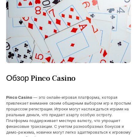
Обзор Pinco Casino
Pinco Casino
— это онлайн-игровая платформа, которая
привлекает внимание своим обширным выбором игр и простым
процессом регистрации. Игроки могут наслаждаться играми на
реальные деньги, что придает азарту особую остроту.
Платформа поддерживает местную валюту, что упрощает
финансовые транзакции. С учетом разнообразных бонусов и
демо-режима, новички могут легко адаптироваться к игровому