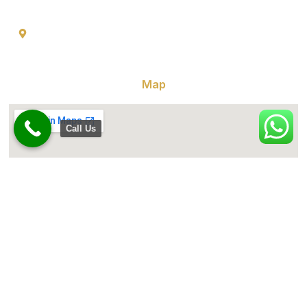
Goldencrowndentistry@gmail.com
Golden Crown Dentistry, A-2/25, Ground Floor, Gate No. 1,
Prateek Apartment, Paschim Vihar, Delhi 110063
Map
Call Us