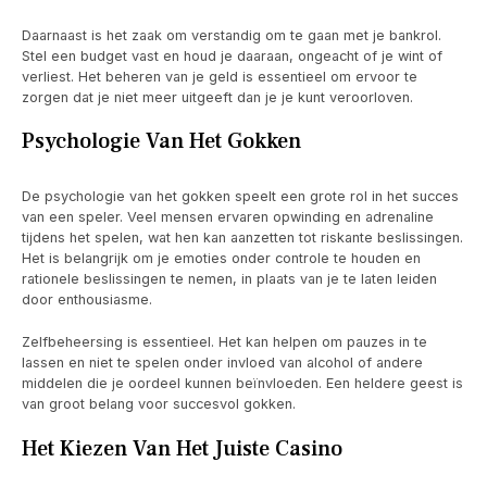
Daarnaast is het zaak om verstandig om te gaan met je bankrol.
Stel een budget vast en houd je daaraan, ongeacht of je wint of
verliest. Het beheren van je geld is essentieel om ervoor te
zorgen dat je niet meer uitgeeft dan je je kunt veroorloven.
Psychologie Van Het Gokken
De psychologie van het gokken speelt een grote rol in het succes
van een speler. Veel mensen ervaren opwinding en adrenaline
tijdens het spelen, wat hen kan aanzetten tot riskante beslissingen.
Het is belangrijk om je emoties onder controle te houden en
rationele beslissingen te nemen, in plaats van je te laten leiden
door enthousiasme.
Zelfbeheersing is essentieel. Het kan helpen om pauzes in te
lassen en niet te spelen onder invloed van alcohol of andere
middelen die je oordeel kunnen beïnvloeden. Een heldere geest is
van groot belang voor succesvol gokken.
Het Kiezen Van Het Juiste Casino