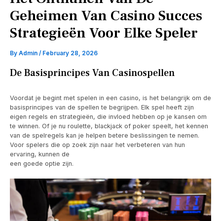
Geheimen Van Casino Succes
Strategieën Voor Elke Speler
By
Admin
/
February 28, 2026
De Basisprincipes Van Casinospellen
Voordat je begint met spelen in een casino, is het belangrijk om de
basisprincipes van de spellen te begrijpen. Elk spel heeft zijn
eigen regels en strategieën, die invloed hebben op je kansen om
te winnen. Of je nu roulette, blackjack of poker speelt, het kennen
van de spelregels kan je helpen betere beslissingen te nemen.
Voor spelers die op zoek zijn naar het verbeteren van hun
ervaring, kunnen de
Beste Buitenlandse Casino's Zonder CRUKS
een goede optie zijn.