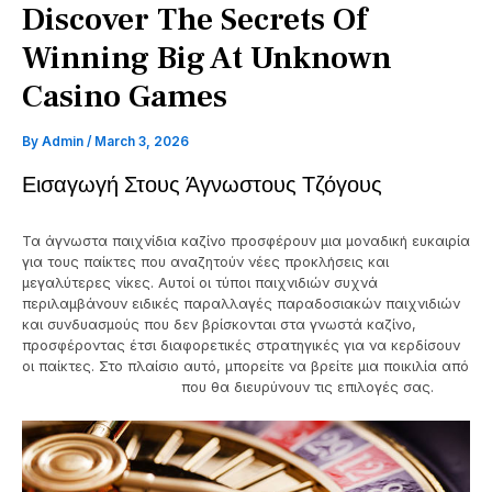
Discover The Secrets Of
Winning Big At Unknown
Casino Games
By
Admin
/
March 3, 2026
Εισαγωγή Στους Άγνωστους Τζόγους
Τα άγνωστα παιχνίδια καζίνο προσφέρουν μια μοναδική ευκαιρία
για τους παίκτες που αναζητούν νέες προκλήσεις και
μεγαλύτερες νίκες. Αυτοί οι τύποι παιχνιδιών συχνά
περιλαμβάνουν ειδικές παραλλαγές παραδοσιακών παιχνιδιών
και συνδυασμούς που δεν βρίσκονται στα γνωστά καζίνο,
προσφέροντας έτσι διαφορετικές στρατηγικές για να κερδίσουν
οι παίκτες. Στο πλαίσιο αυτό, μπορείτε να βρείτε μια ποικιλία από
Ολα Τα Online Casino
που θα διευρύνουν τις επιλογές σας.