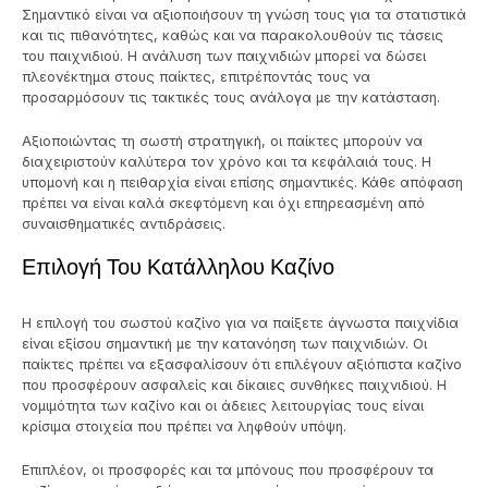
Σημαντικό είναι να αξιοποιήσουν τη γνώση τους για τα στατιστικά
και τις πιθανότητες, καθώς και να παρακολουθούν τις τάσεις
του παιχνιδιού. Η ανάλυση των παιχνιδιών μπορεί να δώσει
πλεονέκτημα στους παίκτες, επιτρέποντάς τους να
προσαρμόσουν τις τακτικές τους ανάλογα με την κατάσταση.
Αξιοποιώντας τη σωστή στρατηγική, οι παίκτες μπορούν να
διαχειριστούν καλύτερα τον χρόνο και τα κεφάλαιά τους. Η
υπομονή και η πειθαρχία είναι επίσης σημαντικές. Κάθε απόφαση
πρέπει να είναι καλά σκεφτόμενη και όχι επηρεασμένη από
συναισθηματικές αντιδράσεις.
Επιλογή Του Κατάλληλου Καζίνο
Η επιλογή του σωστού καζίνο για να παίξετε άγνωστα παιχνίδια
είναι εξίσου σημαντική με την κατανόηση των παιχνιδιών. Οι
παίκτες πρέπει να εξασφαλίσουν ότι επιλέγουν αξιόπιστα καζίνο
που προσφέρουν ασφαλείς και δίκαιες συνθήκες παιχνιδιού. Η
νομιμότητα των καζίνο και οι άδειες λειτουργίας τους είναι
κρίσιμα στοιχεία που πρέπει να ληφθούν υπόψη.
Επιπλέον, οι προσφορές και τα μπόνους που προσφέρουν τα