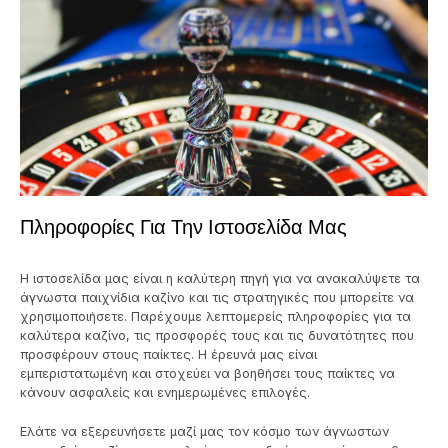
Πληροφορίες Για Την Ιστοσελίδα Μας
Η ιστοσελίδα μας είναι η καλύτερη πηγή για να ανακαλύψετε τα
άγνωστα παιχνίδια καζίνο και τις στρατηγικές που μπορείτε να
χρησιμοποιήσετε. Παρέχουμε λεπτομερείς πληροφορίες για τα
καλύτερα καζίνο, τις προσφορές τους και τις δυνατότητες που
προσφέρουν στους παίκτες. Η έρευνά μας είναι
εμπεριστατωμένη και στοχεύει να βοηθήσει τους παίκτες να
κάνουν ασφαλείς και ενημερωμένες επιλογές.
Ελάτε να εξερευνήσετε μαζί μας τον κόσμο των άγνωστων