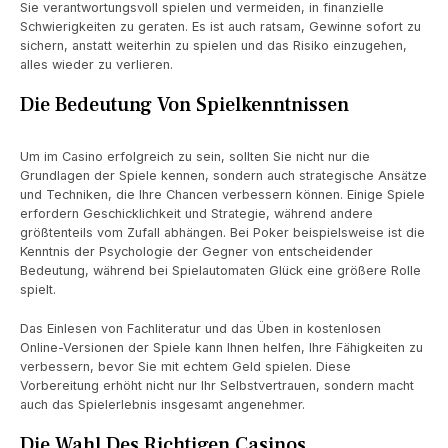
Sie verantwortungsvoll spielen und vermeiden, in finanzielle
Schwierigkeiten zu geraten. Es ist auch ratsam, Gewinne sofort zu
sichern, anstatt weiterhin zu spielen und das Risiko einzugehen,
alles wieder zu verlieren.
Die Bedeutung Von Spielkenntnissen
Um im Casino erfolgreich zu sein, sollten Sie nicht nur die
Grundlagen der Spiele kennen, sondern auch strategische Ansätze
und Techniken, die Ihre Chancen verbessern können. Einige Spiele
erfordern Geschicklichkeit und Strategie, während andere
größtenteils vom Zufall abhängen. Bei Poker beispielsweise ist die
Kenntnis der Psychologie der Gegner von entscheidender
Bedeutung, während bei Spielautomaten Glück eine größere Rolle
spielt.
Das Einlesen von Fachliteratur und das Üben in kostenlosen
Online-Versionen der Spiele kann Ihnen helfen, Ihre Fähigkeiten zu
verbessern, bevor Sie mit echtem Geld spielen. Diese
Vorbereitung erhöht nicht nur Ihr Selbstvertrauen, sondern macht
auch das Spielerlebnis insgesamt angenehmer.
Die Wahl Des Richtigen Casinos