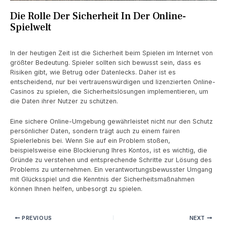
Die Rolle Der Sicherheit In Der Online-
Spielwelt
In der heutigen Zeit ist die Sicherheit beim Spielen im Internet von
größter Bedeutung. Spieler sollten sich bewusst sein, dass es
Risiken gibt, wie Betrug oder Datenlecks. Daher ist es
entscheidend, nur bei vertrauenswürdigen und lizenzierten Online-
Casinos zu spielen, die Sicherheitslösungen implementieren, um
die Daten ihrer Nutzer zu schützen.
Eine sichere Online-Umgebung gewährleistet nicht nur den Schutz
persönlicher Daten, sondern trägt auch zu einem fairen
Spielerlebnis bei. Wenn Sie auf ein Problem stoßen,
beispielsweise eine Blockierung Ihres Kontos, ist es wichtig, die
Gründe zu verstehen und entsprechende Schritte zur Lösung des
Problems zu unternehmen. Ein verantwortungsbewusster Umgang
mit Glücksspiel und die Kenntnis der Sicherheitsmaßnahmen
können Ihnen helfen, unbesorgt zu spielen.
PREVIOUS
NEXT