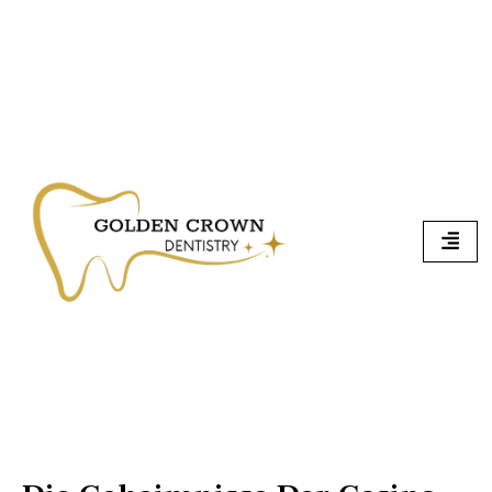
Skip
To
Content