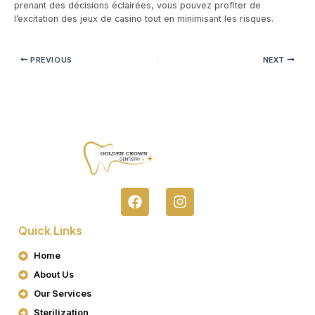
prenant des décisions éclairées, vous pouvez profiter de
l’excitation des jeux de casino tout en minimisant les risques.
PREVIOUS
NEXT
F
I
A
N
C
S
Quick Links
E
T
B
A
Home
O
G
About Us
O
R
K
A
Our Services
M
Sterilization