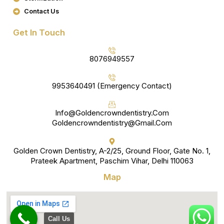
Contact Us
Get In Touch
8076949557
9953640491 (Emergency Contact)
Info@goldencrowndentistry.com
Goldencrowndentistry@gmail.com
Golden Crown Dentistry, A-2/25, Ground Floor, Gate No. 1,
Prateek Apartment, Paschim Vihar, Delhi 110063
Map
Call Us