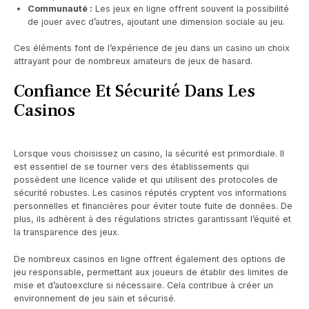
Communauté :
Les jeux en ligne offrent souvent la possibilité
de jouer avec d’autres, ajoutant une dimension sociale au jeu.
Ces éléments font de l’expérience de jeu dans un casino un choix
attrayant pour de nombreux amateurs de jeux de hasard.
Confiance Et Sécurité Dans Les
Casinos
Lorsque vous choisissez un casino, la sécurité est primordiale. Il
est essentiel de se tourner vers des établissements qui
possèdent une licence valide et qui utilisent des protocoles de
sécurité robustes. Les casinos réputés cryptent vos informations
personnelles et financières pour éviter toute fuite de données. De
plus, ils adhèrent à des régulations strictes garantissant l’équité et
la transparence des jeux.
De nombreux casinos en ligne offrent également des options de
jeu responsable, permettant aux joueurs de établir des limites de
mise et d’autoexclure si nécessaire. Cela contribue à créer un
environnement de jeu sain et sécurisé.