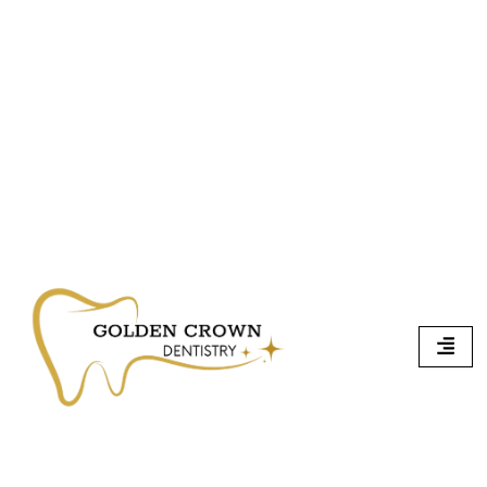
Skip
To
Content