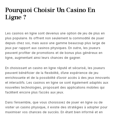
Pourquoi Choisir Un Casino En
Ligne ?
Les casinos en ligne sont devenus une option de jeu de plus en
plus populaire. Ils offrent non seulement la commodité de jouer
depuis chez soi, mais aussi une gamme beaucoup plus large de
jeux par rapport aux casinos physiques. En outre, les joueurs
peuvent profiter de promotions et de bonus plus généreux en
ligne, augmentant ainsi leurs chances de gagner.
En choisissant un casino en ligne réputé et sécurisé, les joueurs
peuvent bénéficier de la flexibilité, d’une expérience de jeu
enrichissante et de la possibilité d’avoir accès à des jeux innovants
et interactifs. Les casinos en ligne se sont également adaptés aux
nouvelles technologies, proposant des applications mobiles qui
facilitent encore plus l’accès aux jeux.
Dans l’ensemble, que vous choisissiez de jouer en ligne ou de
visiter un casino physique, il existe des stratégies à adopter pour
maximiser vos chances de succès. En étant bien informé et en