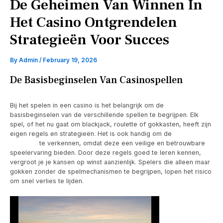
De Geheimen Van Winnen In
Het Casino Ontgrendelen
Strategieën Voor Succes
By
Admin
/
February 19, 2026
De Basisbeginselen Van Casinospellen
Bij het spelen in een casino is het belangrijk om de
basisbeginselen van de verschillende spellen te begrijpen. Elk
spel, of het nu gaat om blackjack, roulette of gokkasten, heeft zijn
eigen regels en strategieën. Het is ook handig om de
Beste
Goksites
te verkennen, omdat deze een veilige en betrouwbare
speelervaring bieden. Door deze regels goed te leren kennen,
vergroot je je kansen op winst aanzienlijk. Spelers die alleen maar
gokken zonder de spelmechanismen te begrijpen, lopen het risico
om snel verlies te lijden.