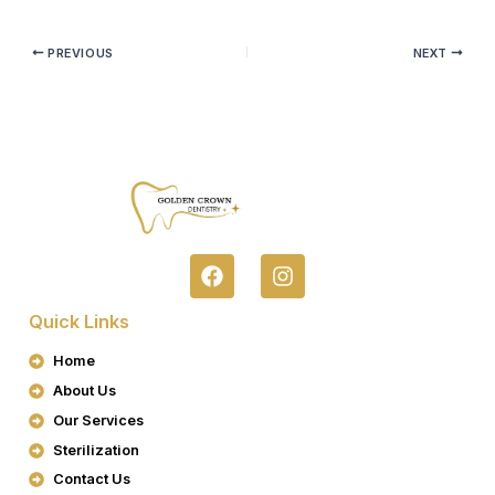
PREVIOUS
NEXT
F
I
A
N
C
S
Quick Links
E
T
B
A
Home
O
G
About Us
O
R
K
A
Our Services
M
Sterilization
Contact Us