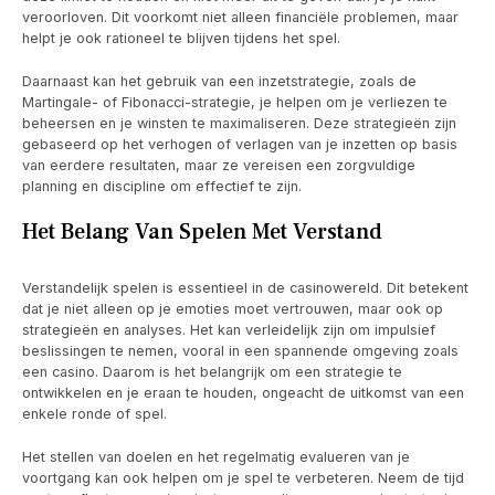
veroorloven. Dit voorkomt niet alleen financiële problemen, maar
helpt je ook rationeel te blijven tijdens het spel.
Daarnaast kan het gebruik van een inzetstrategie, zoals de
Martingale- of Fibonacci-strategie, je helpen om je verliezen te
beheersen en je winsten te maximaliseren. Deze strategieën zijn
gebaseerd op het verhogen of verlagen van je inzetten op basis
van eerdere resultaten, maar ze vereisen een zorgvuldige
planning en discipline om effectief te zijn.
Het Belang Van Spelen Met Verstand
Verstandelijk spelen is essentieel in de casinowereld. Dit betekent
dat je niet alleen op je emoties moet vertrouwen, maar ook op
strategieën en analyses. Het kan verleidelijk zijn om impulsief
beslissingen te nemen, vooral in een spannende omgeving zoals
een casino. Daarom is het belangrijk om een strategie te
ontwikkelen en je eraan te houden, ongeacht de uitkomst van een
enkele ronde of spel.
Het stellen van doelen en het regelmatig evalueren van je
voortgang kan ook helpen om je spel te verbeteren. Neem de tijd