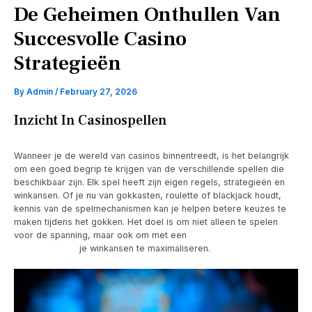
De Geheimen Onthullen Van
Succesvolle Casino
Strategieën
By
Admin
/
February 27, 2026
Inzicht In Casinospellen
Wanneer je de wereld van casinos binnentreedt, is het belangrijk
om een goed begrip te krijgen van de verschillende spellen die
beschikbaar zijn. Elk spel heeft zijn eigen regels, strategieën en
winkansen. Of je nu van gokkasten, roulette of blackjack houdt,
kennis van de spelmechanismen kan je helpen betere keuzes te
maken tijdens het gokken. Het doel is om niet alleen te spelen
voor de spanning, maar ook om met een
Best Uitbetalende
Online Casino
je winkansen te maximaliseren.